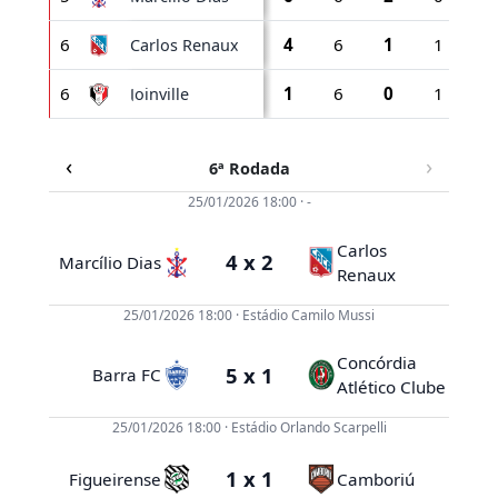
6
4
6
1
1
4
Carlos Renaux
6
1
6
0
1
5
Joinville
‹
›
6ª Rodada
25/01/2026 18:00 · -
Carlos
4 x 2
Marcílio Dias
Renaux
25/01/2026 18:00 · Estádio Camilo Mussi
Concórdia
5 x 1
Barra FC
a
Atlético Clube
a
25/01/2026 18:00 · Estádio Orlando Scarpelli
1 x 1
oense
Figueirense
Camboriú