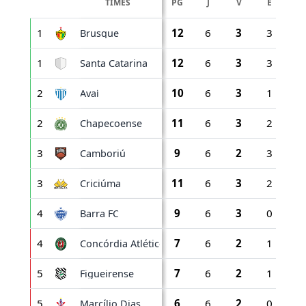
TIMES
PG
J
V
E
D
1
12
6
3
3
0
Brusque
1
12
6
3
3
0
Santa Catarina
2
10
6
3
1
2
Avaí
2
11
6
3
2
1
Chapecoense
3
9
6
2
3
1
Camboriú
3
11
6
3
2
1
Criciúma
4
9
6
3
0
3
Barra FC
4
7
6
2
1
3
Concórdia Atlético Clube
5
7
6
2
1
3
Figueirense
5
6
6
2
0
4
Marcílio Dias