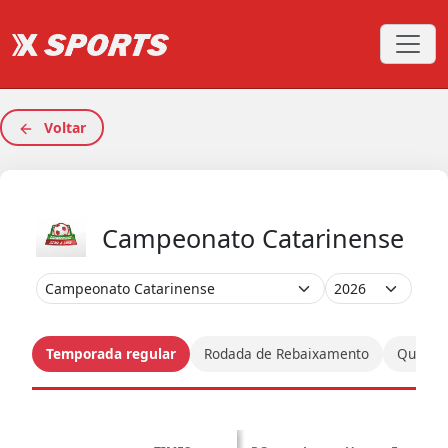
Voltar
Campeonato Catarinense
Temporada regular
Rodada de Rebaixamento
Quartas