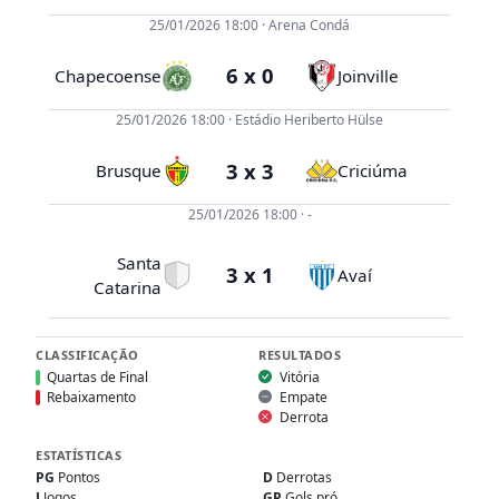
25/01/2026 18:00 · Arena Condá
6 x 0
 Dias
Chapecoense
Joinville
Lima
25/01/2026 18:00 · Estádio Heriberto Hülse
3 x 3
Brusque
Criciúma
ense
25/01/2026 18:00 · -
Santa
3 x 1
Avaí
iú
Catarina
CLASSIFICAÇÃO
RESULTADOS
Quartas de Final
Vitória
Rebaixamento
Empate
Derrota
ESTATÍSTICAS
PG
Pontos
D
Derrotas
J
Jogos
GP
Gols pró