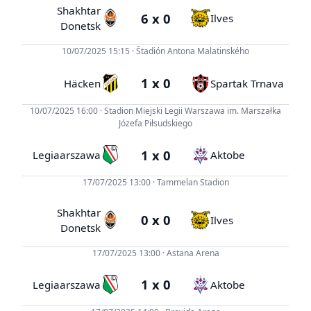
Shakhtar
6 x 0
Ilves
Donetsk
10/07/2025 15:15 · Štadión Antona Malatinského
1 x 0
Häcken
Spartak Trnava
10/07/2025 16:00 · Stadion Miejski Legii Warszawa im. Marszałka
Józefa Piłsudskiego
1 x 0
Legiaarszawa
Aktobe
17/07/2025 13:00 · Tammelan Stadion
Shakhtar
0 x 0
Ilves
Donetsk
17/07/2025 13:00 · Astana Arena
1 x 0
Legiaarszawa
Aktobe