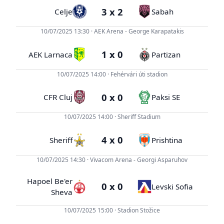
3 x 2
Celje
Sabah
10/07/2025 13:30 · AEK Arena - George Karapatakis
1 x 0
AEK Larnaca
Partizan
10/07/2025 14:00 · Fehérvári úti stadion
0 x 0
CFR Cluj
Paksi SE
10/07/2025 14:00 · Sheriff Stadium
4 x 0
Sheriff
Prishtina
10/07/2025 14:30 · Vivacom Arena - Georgi Asparuhov
Hapoel Be'er
0 x 0
Levski Sofia
Sheva
10/07/2025 15:00 · Stadion Stožice