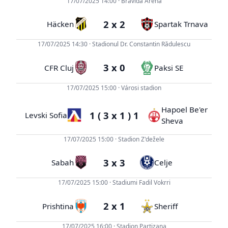
17/07/2025 14:00 · Bravida Arena
2 x 2
Häcken
Spartak Trnava
17/07/2025 14:30 · Stadionul Dr. Constantin Rădulescu
3 x 0
CFR Cluj
Paksi SE
17/07/2025 15:00 · Városi stadion
Hapoel Be'er
1 ( 3 x 1 ) 1
Levski Sofia
Sheva
17/07/2025 15:00 · Stadion Z'dežele
3 x 3
Sabah
Celje
17/07/2025 15:00 · Stadiumi Fadil Vokrri
2 x 1
Prishtina
Sheriff
17/07/2025 16:00 · Stadion Partizana