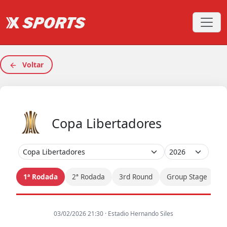
Voltar
Copa Libertadores
1ª Rodada
2ª Rodada
3rd Round
Group Stage
8
03/02/2026 21:30 · Estadio Hernando Siles