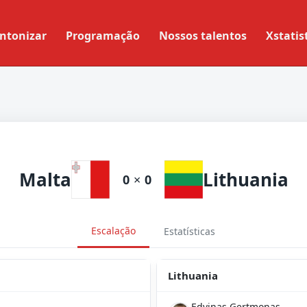
ntonizar
Programação
Nossos talentos
Xstatis
Malta
Lithuania
0
×
0
Escalação
Estatísticas
Lithuania
Edvinas Gertmonas