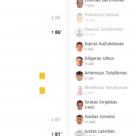
1 GOL
Klaudijus Upstas
86'
19 ZAG
Paulius Golubickas
86'
22 MEC
Kipras Kažukolovas
5 ZAG
Edgaras Utkus
3 LAD
Artemijus Tutyškinas
2 LAD
Modestas Vorobjovas
6 MEC
Gratas Sirgėdas
8 MEC
Gvidas Gineitis
81'
15 MEC
Justas Lasickas
81'