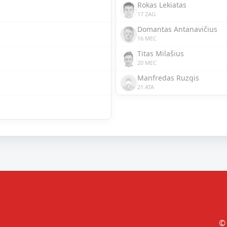
Rokas Lekiatas
17 ZAG
Domantas Antanavičius
16 MEC
Titas Milašius
20 MEC
Manfredas Ruzgis
21 ATA
© 