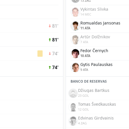
13 ZAG
Vykintas Slivka
14 MEC
Romualdas Jansonas
81'
11 ATA
Artūr Dolžnikov
81'
7 ATA
Fedor Černych
74'
10 ATA
Gytis Paulauskas
74'
9 ATA
BANCO DE RESERVAS
Džiugas Bartkus
23 GOL
Tomas Švedkauskas
12 GOL
Edvinas Girdvainis
4 ZAG