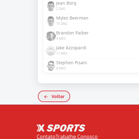
Jean Borg
2 ZAG
Myles Beerman
15 ZAG
Brandon Paiber
4 MEC
Jake Azzopardi
17 MEC
Stephen Pisani
8 MEC
Voltar
Contato
Trabalhe Conosco