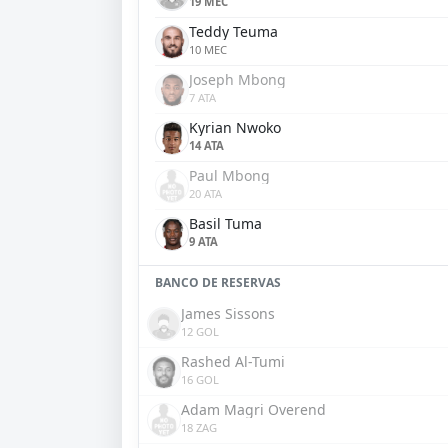
19 MEC
Teddy Teuma
10 MEC
Joseph Mbong
7 ATA
Kyrian Nwoko
14 ATA
Paul Mbong
20 ATA
Basil Tuma
9 ATA
BANCO DE RESERVAS
James Sissons
12 GOL
Rashed Al-Tumi
16 GOL
Adam Magri Overend
18 ZAG