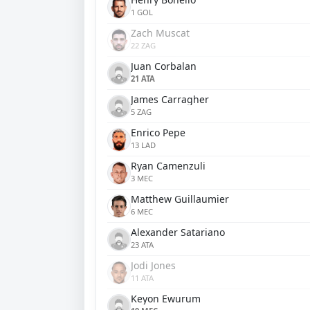
1 GOL
Zach Muscat
22 ZAG
Juan Corbalan
21 ATA
James Carragher
5 ZAG
Enrico Pepe
13 LAD
Ryan Camenzuli
3 MEC
Matthew Guillaumier
6 MEC
Alexander Satariano
23 ATA
Jodi Jones
11 ATA
Keyon Ewurum