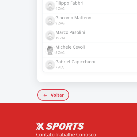
Filippo Fabbri
4 ZAG
Giacomo Matteoni
9 ZAG
Marco Pasolini
15 ZAG
Michele Cevoli
5 ZAG
Gabriel Capicchioni
7 ATA
Voltar
Contato
Trabalhe Conosco