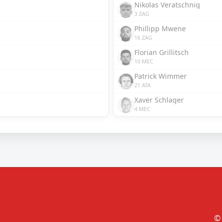
Nikolas Veratschnig
3 ZAG
Phillipp Mwene
16 ZAG
Florian Grillitsch
10 MEC
Patrick Wimmer
21 ATA
Xaver Schlager
4 MEC
© 