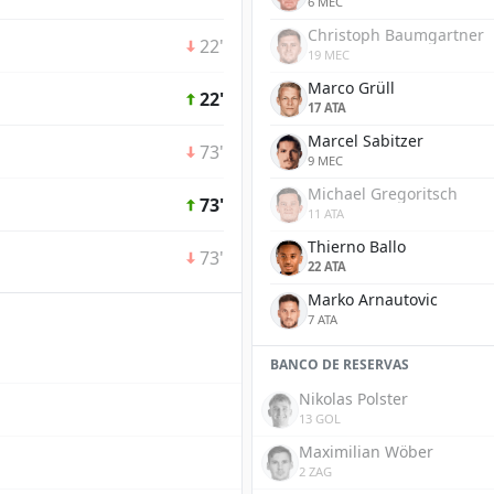
6 MEC
Christoph Baumgartner
22'
19 MEC
Marco Grüll
22'
17 ATA
Marcel Sabitzer
73'
9 MEC
Michael Gregoritsch
73'
11 ATA
Thierno Ballo
73'
22 ATA
Marko Arnautovic
7 ATA
BANCO DE RESERVAS
Nikolas Polster
13 GOL
Maximilian Wöber
2 ZAG