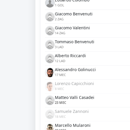
1 GOL
Giacomo Benvenuti
2 ZAG
Giacomo Valentini
14 ZAG
Tommaso Benvenuti
3 LAD
Alberto Riccardi
12 LAD
Alessandro Golinucci
17 MEC
Lorenzo Capicchioni
8 MEC
Matteo Valli Casadei
23 MEC
Samuele Zannoni
18 MEC
Marcello Mularoni