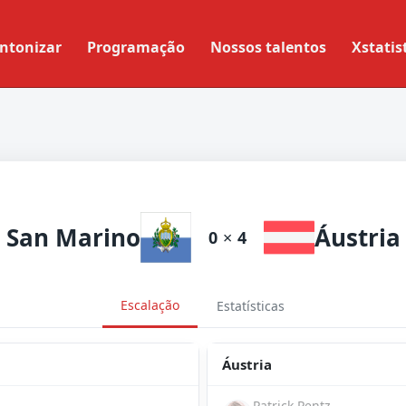
ntonizar
Programação
Nossos talentos
Xstatis
San Marino
Áustria
0
×
4
Escalação
Estatísticas
Áustria
Patrick Pentz