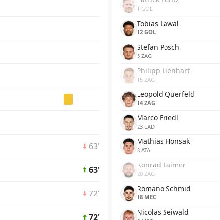
1 GOL
Tobias Lawal
12 GOL
Stefan Posch
5 ZAG
Philipp Lienhart
15 ZAG
Leopold Querfeld
14 ZAG
Marco Friedl
23 LAD
Mathias Honsak
63'
8 ATA
Konrad Laimer
63'
20 ZAG
Romano Schmid
72'
18 MEC
Nicolas Seiwald
72'