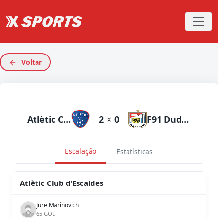
Voltar
Atlètic Club d'Escaldes
2
×
0
F91 Dudelange
Escalação
Estatísticas
Atlètic Club d'Escaldes
Jure Marinovich
65 GOL