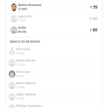
Belmin Muratovic
75'
27 MEC
Agostinho
65'
77 ATA
Dinho
65'
80 ATA
BANCO DE RESERVAS
Alan Aussi
44 ZAG
Dzenis Novalic
25 GOL
Enzo Lima
38 ATA
Mario Mancini
29 ZAG
Oskar Ekeberg
12 ATA
Rodrigo Goncalves Tavares