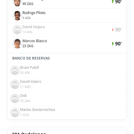
90'
49 ZAG
Rodrigo Piloto
9 ATA
David Segura
90'
14 ATA
Marcos Blasco
90'
23 ZAG
BANCO DE RESERVAS
Brian Pubill
55 ATA
David Valero
11 MEC
Didi
25 ZAG
Matías Basterrechea
1 GOL