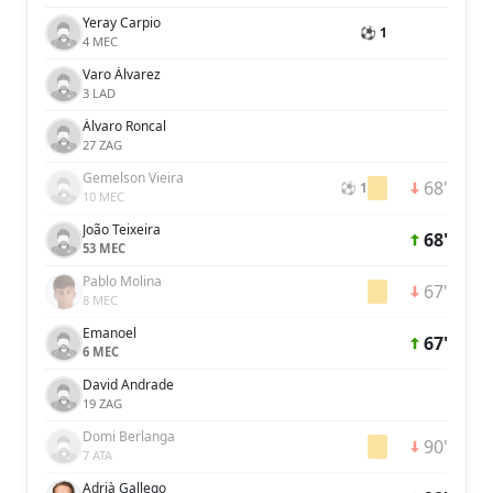
Yeray Carpio
⚽ 1
4 MEC
Varo Álvarez
3 LAD
Álvaro Roncal
27 ZAG
Gemelson Vieira
68'
⚽ 1
10 MEC
João Teixeira
68'
53 MEC
Pablo Molina
67'
8 MEC
Emanoel
67'
6 MEC
David Andrade
19 ZAG
Domi Berlanga
90'
7 ATA
Adrià Gallego