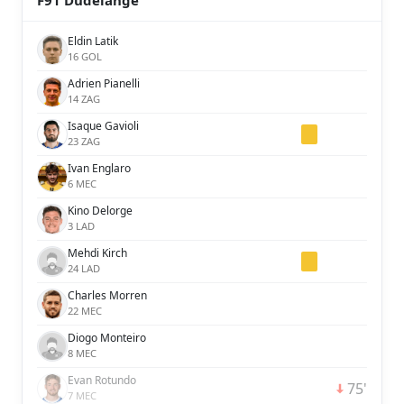
F91 Dudelange
Eldin Latik
16 GOL
Adrien Pianelli
14 ZAG
Isaque Gavioli
23 ZAG
Ivan Englaro
6 MEC
Kino Delorge
3 LAD
Mehdi Kirch
24 LAD
Charles Morren
22 MEC
Diogo Monteiro
8 MEC
Evan Rotundo
75'
7 MEC