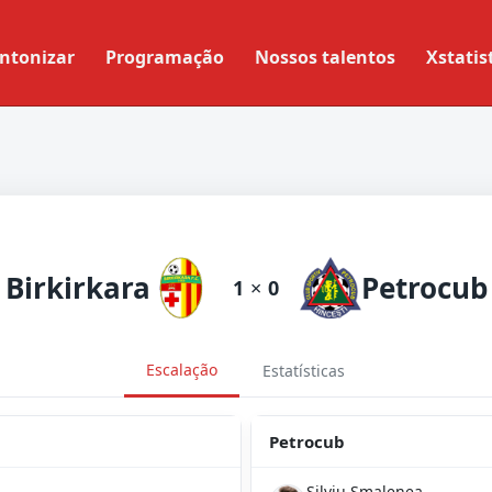
ntonizar
Programação
Nossos talentos
Xstatis
Birkirkara
Petrocub
1
×
0
Escalação
Estatísticas
Petrocub
Silviu Șmalenea