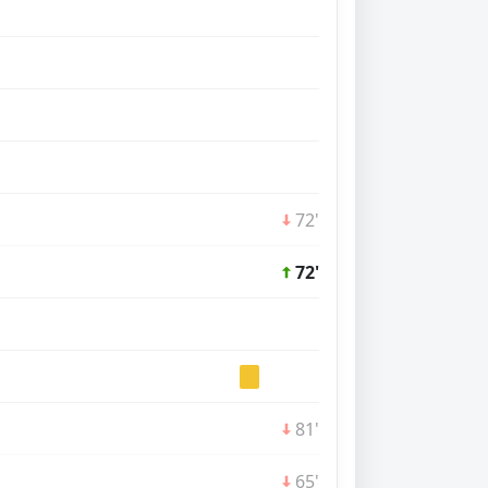
72'
72'
81'
65'