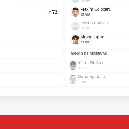
19 ATA
Maxim Cojocaru
72'
13 ATA
Petru Popescu
15 ATA
Mihai Lupan
23 MEC
BANCO DE RESERVAS
Victor Dodon
31 GOL
Danu Spataru
7 ATA