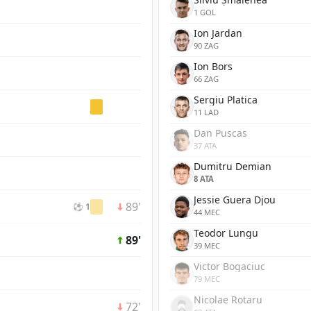
1 GOL
Ion Jardan
90 ZAG
Ion Bors
66 ZAG
Sergiu Platica
11 LAD
Dan Puscas
37 ATA
Dumitru Demian
8 ATA
Jessie Guera Djou
89'
⚽ 1
44 MEC
Teodor Lungu
89'
39 MEC
Victor Bogaciuc
79 MEC
Nicolae Rotaru
72'