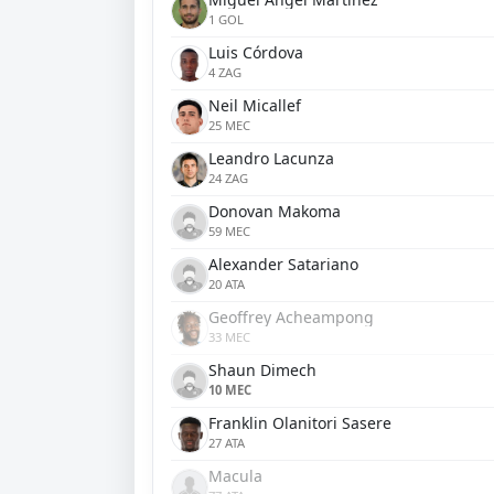
1 GOL
Luis Córdova
4 ZAG
Neil Micallef
25 MEC
Leandro Lacunza
24 ZAG
Donovan Makoma
59 MEC
Alexander Satariano
20 ATA
Geoffrey Acheampong
33 MEC
Shaun Dimech
10 MEC
Franklin Olanitori Sasere
27 ATA
Macula