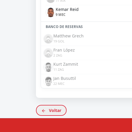
77 ATA
Kemar Reid
9 MEC
BANCO DE RESERVAS
Matthew Grech
19 GOL
Fran López
2 ZAG
Kurt Zammit
11 ZAG
Jan Busuttil
22 MEC
Voltar