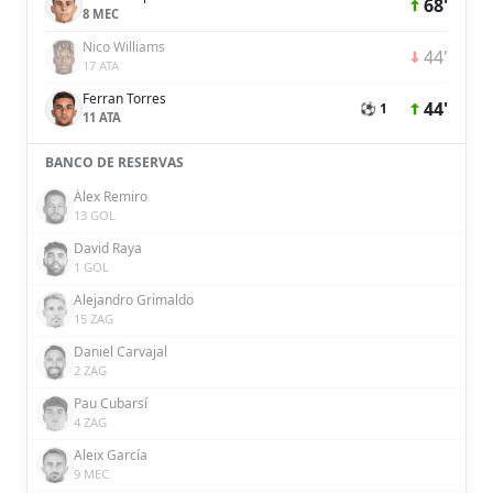
68'
8 MEC
Nico Williams
44'
17 ATA
Ferran Torres
44'
⚽ 1
11 ATA
BANCO DE RESERVAS
Álex Remiro
13 GOL
David Raya
1 GOL
Alejandro Grimaldo
15 ZAG
Daniel Carvajal
2 ZAG
Pau Cubarsí
4 ZAG
Aleix García
9 MEC