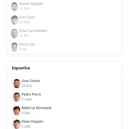
Samet Akaydin
15 ZAG
Can Uzun
22 MEC
İrfan Can Kahveci
17 ATA
Deniz Gül
9 ATA
Espanha
Unai Simón
23 GOL
Pedro Porro
12 ZAG
Robin Le Normand
3 ZAG
Dean Huijsen
5 LAD