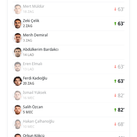
Mert Müldür
63'
18 ZAG
Zeki Çelik
63'
2 ZAG
Merih Demiral
3 ZAG
Abdülkerim Bardakcı
14 LAD
Eren Elmalı
63'
13 LAD
Ferdi Kadıoğlu
63'
20 ZAG
İsmail Yüksek
82'
16 MEC
Salih Özcan
82'
5 MEC
Hakan Çalhanoğlu
68'
10 MEC
Orkun Kökçü