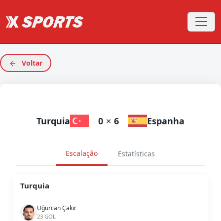
Voltar
Turquia
0
×
6
Espanha
Escalação
Estatísticas
Turquia
Uğurcan Çakır
23 GOL