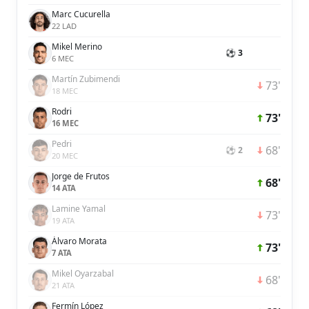
Marc Cucurella
22 LAD
Mikel Merino
⚽ 3
6 MEC
Martín Zubimendi
73'
18 MEC
Rodri
73'
16 MEC
Pedri
68'
⚽ 2
20 MEC
Jorge de Frutos
68'
14 ATA
Lamine Yamal
73'
19 ATA
Álvaro Morata
73'
7 ATA
Mikel Oyarzabal
68'
21 ATA
Fermín López