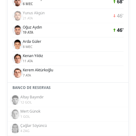
68'
6 MEC
Yunus Akgün
46'
21 ATA
Oğuz Aydın
46'
19 ATA
Arda Güler
8 MEC
Kenan Yıldız
11 ATA
Kerem Aktürkoğlu
7 ATA
BANCO DE RESERVAS
Altay Bayındır
12 GOL
Mert Günok
1 GOL
Çağlar Söyüncü
4 ZAG