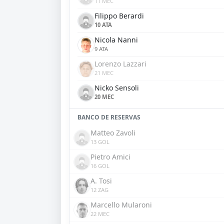
11 MEC
Filippo Berardi
10 ATA
Nicola Nanni
9 ATA
Lorenzo Lazzari
21 MEC
Nicko Sensoli
20 MEC
BANCO DE RESERVAS
Matteo Zavoli
13 GOL
Pietro Amici
16 GOL
A. Tosi
12 ZAG
Marcello Mularoni
22 MEC