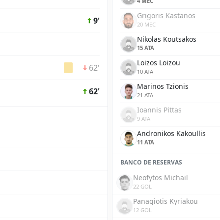
4 MEC
Grigoris Kastanos
9'
20 MEC
Nikolas Koutsakos
15 ATA
Loizos Loizou
62'
10 ATA
Marinos Tzionis
62'
21 ATA
Ioannis Pittas
9 ATA
Andronikos Kakoullis
11 ATA
BANCO DE RESERVAS
Neofytos Michail
22 GOL
Panagiotis Kyriakou
12 GOL