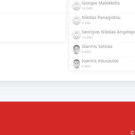
Giorgos Malekkidis
14 ZAG
Nikolas Panagiotou
3 ZAG
Georgios Nikolas Angelop
13 ZAG
Giannis Satsias
6 MEC
Ioannis Kousoulos
8 MEC
© 