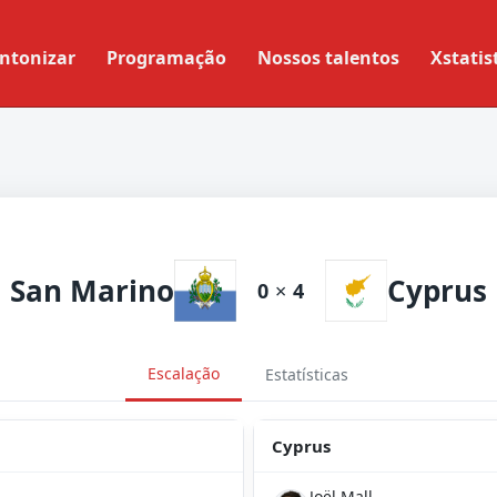
ntonizar
Programação
Nossos talentos
Xstatis
San Marino
Cyprus
0
×
4
Escalação
Estatísticas
Cyprus
Joël Mall