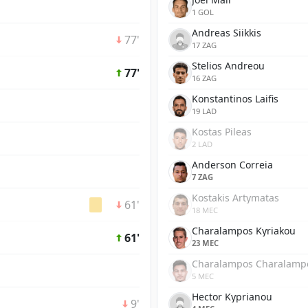
1 GOL
Andreas Siikkis
77'
17 ZAG
Stelios Andreou
77'
16 ZAG
Konstantinos Laifis
19 LAD
Kostas Pileas
2 LAD
Anderson Correia
7 ZAG
Kostakis Artymatas
61'
18 MEC
Charalampos Kyriakou
61'
23 MEC
Charalampos Charalamp
5 MEC
Hector Kyprianou
9'