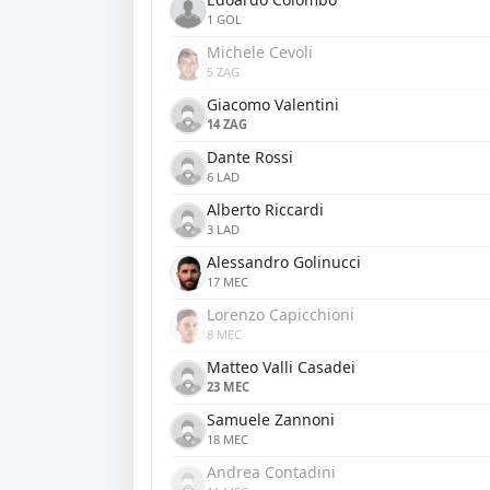
1 GOL
Michele Cevoli
5 ZAG
Giacomo Valentini
14 ZAG
Dante Rossi
6 LAD
Alberto Riccardi
3 LAD
Alessandro Golinucci
17 MEC
Lorenzo Capicchioni
8 MEC
Matteo Valli Casadei
23 MEC
Samuele Zannoni
18 MEC
Andrea Contadini