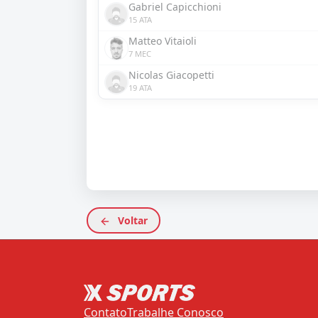
Gabriel Capicchioni
15 ATA
Matteo Vitaioli
7 MEC
Nicolas Giacopetti
19 ATA
Voltar
Contato
Trabalhe Conosco