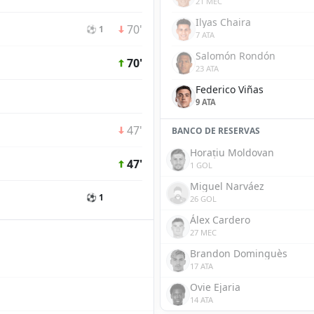
21 MEC
Ilyas Chaira
70'
⚽ 1
7 ATA
Salomón Rondón
70'
23 ATA
Federico Viñas
9 ATA
47'
BANCO DE RESERVAS
Horațiu Moldovan
47'
1 GOL
Miguel Narváez
⚽ 1
26 GOL
Álex Cardero
27 MEC
Brandon Dominguès
17 ATA
Ovie Ejaria
14 ATA