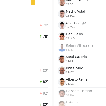
13 GOL
Nacho Vidal
22 ZAG
Oier Luengo
70'
15 ZAG
Dani Calvo
70'
12 LAD
Rahim Alhassane
3 LAD
Santi Cazorla
8 MEC
Kwasi Sibo
82'
6 MEC
Alberto Reina
82'
5 MEC
Haissem Hassan
82'
10 ATA
Luka Ilic
82'