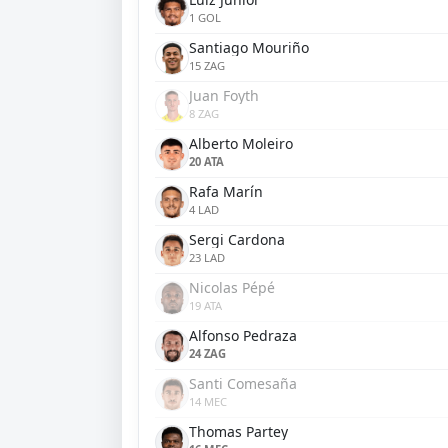
1 GOL
Santiago Mouriño
15 ZAG
Juan Foyth
8 ZAG
Alberto Moleiro
20 ATA
Rafa Marín
4 LAD
Sergi Cardona
23 LAD
Nicolas Pépé
19 ATA
Alfonso Pedraza
24 ZAG
Santi Comesaña
14 MEC
Thomas Partey