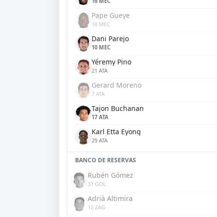
16 MEC
Pape Gueye
18 MEC
Dani Parejo
10 MEC
Yéremy Pino
21 ATA
Gerard Moreno
7 ATA
Tajon Buchanan
17 ATA
Karl Etta Eyong
29 ATA
BANCO DE RESERVAS
Rubén Gómez
31 GOL
Adrià Altimira
12 ZAG