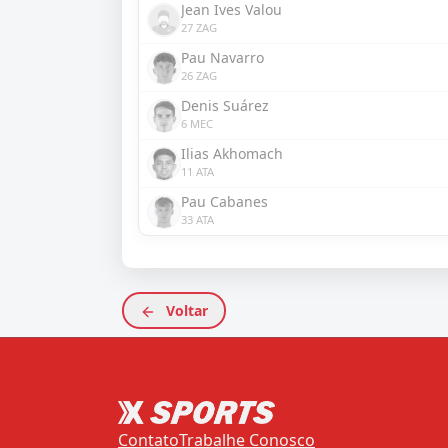
Jean Ives Valou
27 ZAG
Pau Navarro
26 ZAG
Denis Suárez
6 MEC
Ilias Akhomach
11 ATA
Pau Cabanes
33 ATA
Voltar
Contato
Trabalhe Conosco