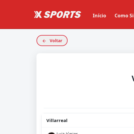
Início
Como Si
Voltar
Villarreal
Luiz Júnior