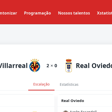
ntonizar
Programação
Nossos talentos
Xstatis
Villarreal
Real Ovied
2
×
0
Escalação
Estatísticas
Real Oviedo
Aarón Escandell