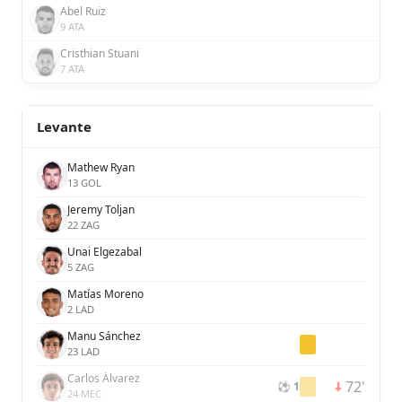
Abel Ruiz
9 ATA
Cristhian Stuani
7 ATA
Levante
Mathew Ryan
13 GOL
Jeremy Toljan
22 ZAG
Unai Elgezabal
5 ZAG
Matías Moreno
2 LAD
Manu Sánchez
23 LAD
Carlos Álvarez
72'
⚽ 1
24 MEC