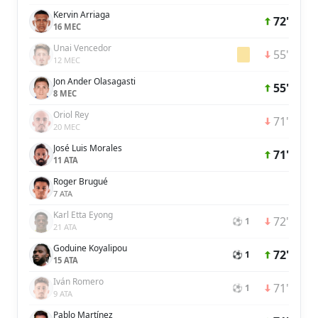
Kervin Arriaga
72'
16 MEC
Unai Vencedor
55'
12 MEC
Jon Ander Olasagasti
55'
8 MEC
Oriol Rey
71'
20 MEC
José Luis Morales
71'
11 ATA
Roger Brugué
7 ATA
Karl Etta Eyong
72'
⚽ 1
21 ATA
Goduine Koyalipou
72'
⚽ 1
15 ATA
Iván Romero
71'
⚽ 1
9 ATA
Pablo Martínez