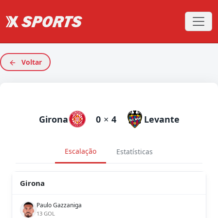
Voltar
Girona
0
×
4
Levante
Escalação
Estatísticas
Girona
Paulo Gazzaniga
13 GOL