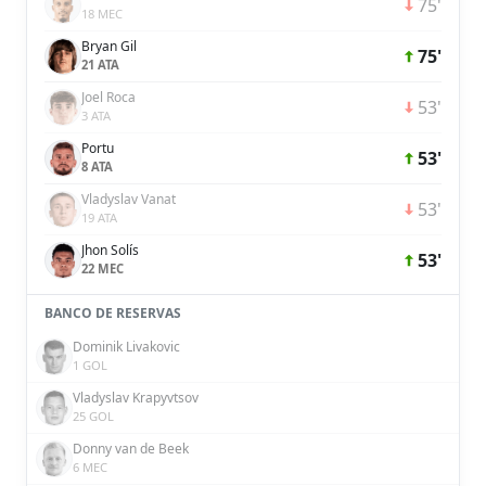
75'
18 MEC
Bryan Gil
75'
21 ATA
Joel Roca
53'
3 ATA
Portu
53'
8 ATA
Vladyslav Vanat
53'
19 ATA
Jhon Solís
53'
22 MEC
BANCO DE RESERVAS
Dominik Livakovic
1 GOL
Vladyslav Krapyvtsov
25 GOL
Donny van de Beek
6 MEC