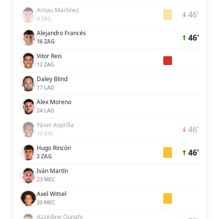
Arnau Martínez
46'
4 ZAG
Alejandro Francés
46'
16 ZAG
Vitor Reis
12 ZAG
Daley Blind
17 LAD
Álex Moreno
24 LAD
Yáser Asprilla
46'
10 ATA
Hugo Rincón
46'
2 ZAG
Iván Martín
23 MEC
Axel Witsel
20 MEC
Azzedine Ounahi