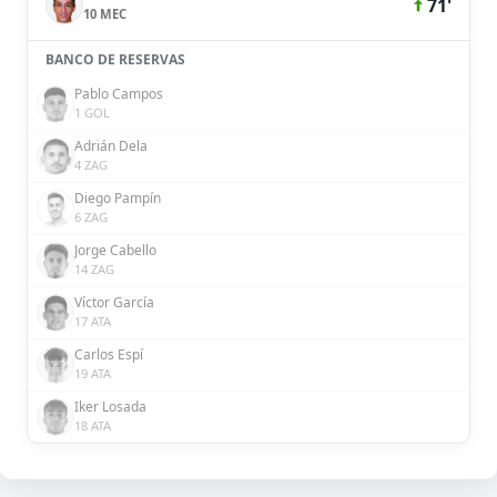
71'
10 MEC
BANCO DE RESERVAS
Pablo Campos
1 GOL
Adrián Dela
4 ZAG
Diego Pampín
6 ZAG
Jorge Cabello
14 ZAG
Víctor García
17 ATA
Carlos Espí
19 ATA
Iker Losada
18 ATA