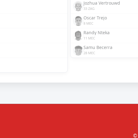
Jozhua Vertrouwd
33 ZAG
Oscar Trejo
8 MEC
Randy Nteka
11 MEC
Samu Becerra
28 MEC
© 