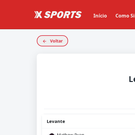
Início
Como Si
Voltar
L
Levante
Mathew Ryan