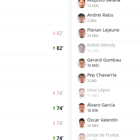
13 GOL
Andrei Rațiu
2 ZAG
Florian Lejeune
82'
24 ZAG
Nobel Mendy
82'
32 LAD
Gerard Gumbau
15 MEC
Pep Chavarría
3 LAD
Unai López
74'
17 MEC
Álvaro García
74'
18 ATA
Óscar Valentín
74'
23 MEC
Jorge de Frutos
74'