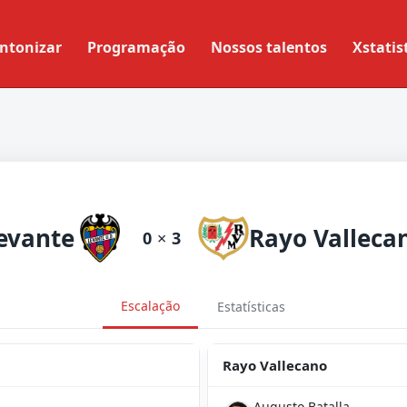
ntonizar
Programação
Nossos talentos
Xstatis
evante
Rayo Valleca
0
×
3
Escalação
Estatísticas
Rayo Vallecano
Augusto Batalla