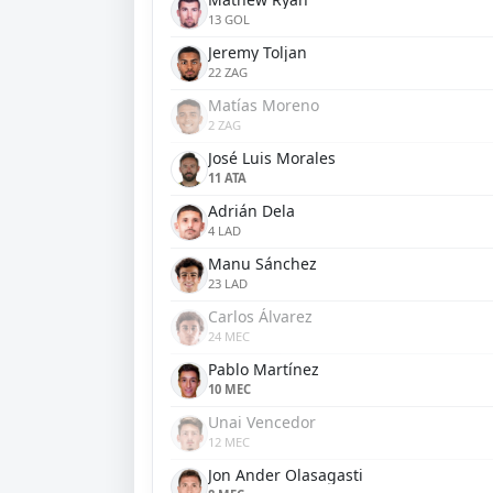
13 GOL
Jeremy Toljan
22 ZAG
Matías Moreno
2 ZAG
José Luis Morales
11 ATA
Adrián Dela
4 LAD
Manu Sánchez
23 LAD
Carlos Álvarez
24 MEC
Pablo Martínez
10 MEC
Unai Vencedor
12 MEC
Jon Ander Olasagasti