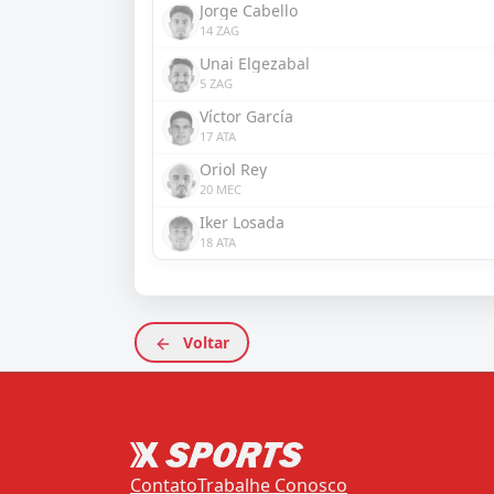
Jorge Cabello
14 ZAG
Unai Elgezabal
5 ZAG
Víctor García
17 ATA
Oriol Rey
20 MEC
Iker Losada
18 ATA
Voltar
Contato
Trabalhe Conosco