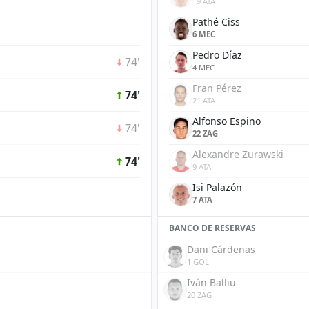
19 ATA
Pathé Ciss
6 MEC
Pedro Díaz
74'
4 MEC
Fran Pérez
74'
21 ATA
Alfonso Espino
74'
22 ZAG
Alexandre Zurawski
74'
9 ATA
Isi Palazón
7 ATA
BANCO DE RESERVAS
Dani Cárdenas
1 GOL
Iván Balliu
20 ZAG