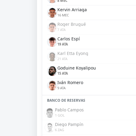
8 MEC
Kervin Arriaga
16 MEC
Roger Brugué
7 ATA
Carlos Espí
19 ATA
Karl Etta Eyong
21 ATA
Goduine Koyalipou
15 ATA
Iván Romero
9 ATA
BANCO DE RESERVAS
Pablo Campos
1 GOL
Diego Pampín
6 ZAG