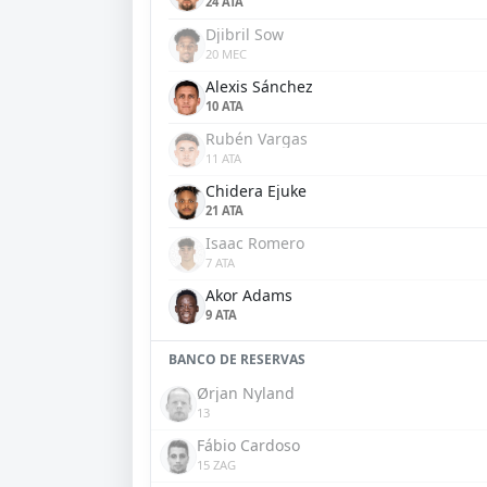
24 ATA
Djibril Sow
20 MEC
Alexis Sánchez
10 ATA
Rubén Vargas
11 ATA
Chidera Ejuke
21 ATA
Isaac Romero
7 ATA
Akor Adams
9 ATA
BANCO DE RESERVAS
Ørjan Nyland
13
Fábio Cardoso
15 ZAG