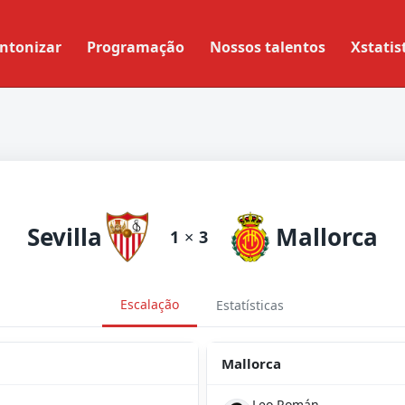
ntonizar
Programação
Nossos talentos
Xstatis
Sevilla
Mallorca
1
×
3
Escalação
Estatísticas
Mallorca
Leo Román