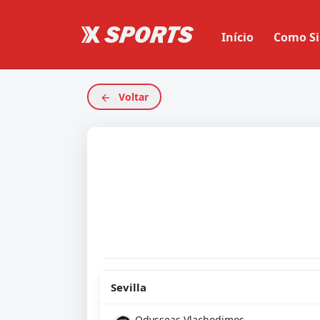
Início
Como Si
Voltar
Sevilla
Odysseas Vlachodimos