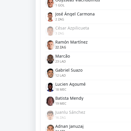
1 GOL
José Ángel Carmona
2 ZAG
César Azpilicueta
3 ZAG
Ramón Martínez
22 ZAG
Marcão
23 LAD
Gabriel Suazo
12 LAD
Lucien Agoumé
18 MEC
Batista Mendy
19 MEC
Juanlu Sánchez
16 ZAG
Adnan Januzaj