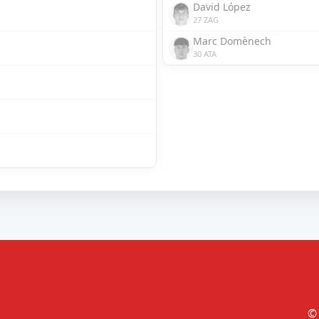
David López
27 ZAG
Marc Domènech
30 ATA
© 