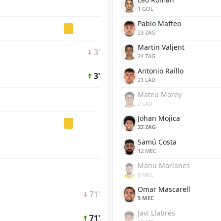
1 GOL
Pablo Maffeo
23 ZAG
Martin Valjent
3'
24 ZAG
Antonio Raíllo
3'
21 LAD
Mateu Morey
2 LAD
Johan Mojica
22 ZAG
Samú Costa
12 MEC
Manu Morlanes
8 MEC
Omar Mascarell
71'
5 MEC
Javi Llabrés
71'