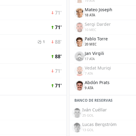
19 ATA
Mateo Joseph
71'
18 ATA
Sergi Darder
71'
10 MEC
Pablo Torre
88'
⚽ 1
20 MEC
Jan Virgili
88'
17 ATA
Vedat Muriqi
71'
7 ATA
Abdón Prats
71'
9 ATA
BANCO DE RESERVAS
Iván Cuéllar
25 GOL
Lucas Bergström
13 GOL