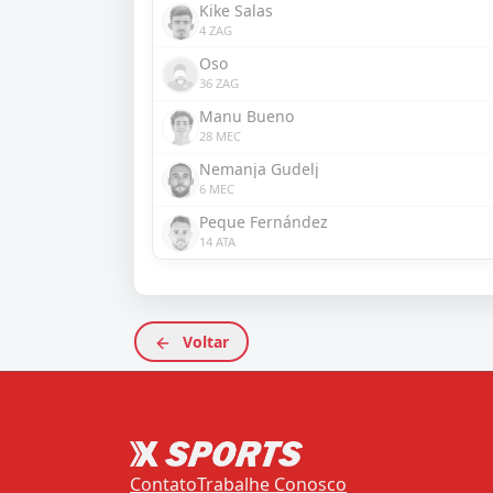
Kike Salas
4 ZAG
Oso
36 ZAG
Manu Bueno
28 MEC
Nemanja Gudelj
6 MEC
Peque Fernández
14 ATA
Voltar
Contato
Trabalhe Conosco