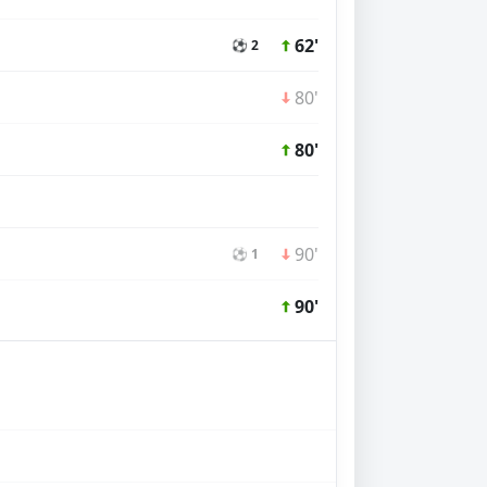
62'
⚽ 2
80'
80'
90'
⚽ 1
90'