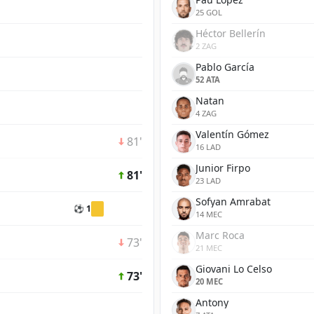
25 GOL
Héctor Bellerín
2 ZAG
Pablo García
52 ATA
Natan
4 ZAG
Valentín Gómez
81'
16 LAD
Junior Firpo
81'
23 LAD
Sofyan Amrabat
⚽ 1
14 MEC
Marc Roca
73'
21 MEC
Giovani Lo Celso
73'
20 MEC
Antony