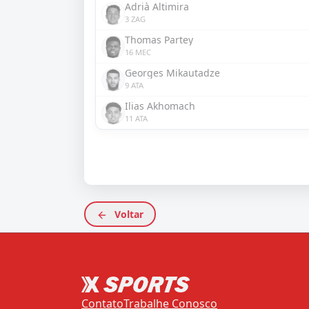
Adrià Altimira
3 ZAG
Thomas Partey
16 MEC
Georges Mikautadze
9 ATA
Ilias Akhomach
11 ATA
Voltar
Contato
Trabalhe Conosco