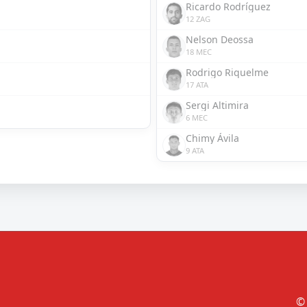
Ricardo Rodríguez
12 ZAG
Nelson Deossa
18 MEC
Rodrigo Riquelme
17 ATA
Sergi Altimira
6 MEC
Chimy Ávila
9 ATA
© 