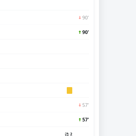
90'
90'
57'
57'
⚽ 2