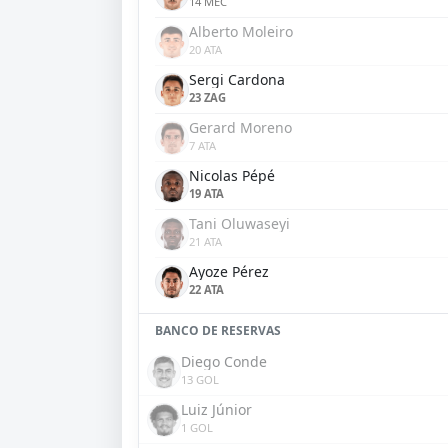
14 MEC
Alberto Moleiro
20 ATA
Sergi Cardona
23 ZAG
Gerard Moreno
7 ATA
Nicolas Pépé
19 ATA
Tani Oluwaseyi
21 ATA
Ayoze Pérez
22 ATA
BANCO DE RESERVAS
Diego Conde
13 GOL
Luiz Júnior
1 GOL