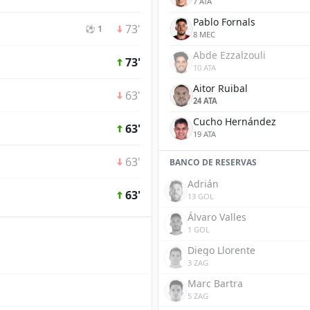
7 ATA
Pablo Fornals
73'
⚽ 1
8 MEC
Abde Ezzalzouli
73'
10 ATA
Aitor Ruibal
63'
24 ATA
Cucho Hernández
63'
19 ATA
63'
BANCO DE RESERVAS
Adrián
63'
13 GOL
Álvaro Valles
1 GOL
Diego Llorente
3 ZAG
Marc Bartra
5 ZAG