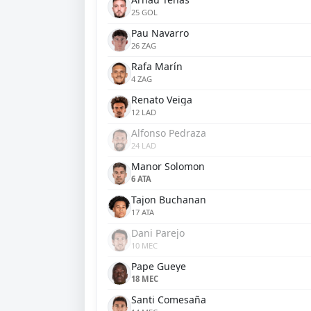
25 GOL
Pau Navarro
26 ZAG
Rafa Marín
4 ZAG
Renato Veiga
12 LAD
Alfonso Pedraza
24 LAD
Manor Solomon
6 ATA
Tajon Buchanan
17 ATA
Dani Parejo
10 MEC
Pape Gueye
18 MEC
Santi Comesaña