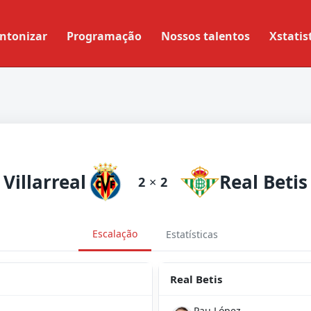
ntonizar
Programação
Nossos talentos
Xstatis
Villarreal
Real Betis
2
×
2
Escalação
Estatísticas
Real Betis
Pau López