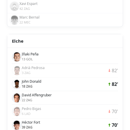
Xavi Espart
42 ZAG
Marc Bernal
22 MEC
Elche
Iñaki Peña
13 GOL
Adrià Pedrosa
82'
3 ZAG
John Donald
82'
18 ZAG
David Affengruber
22 ZAG
Pedro Bigas
70'
6 LAD
Héctor Fort
70'
39 ZAG