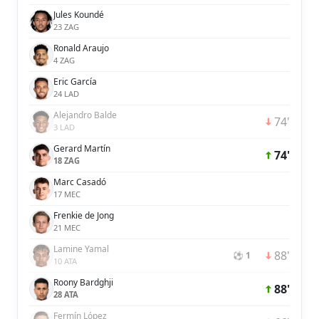
Jules Koundé
23 ZAG
Ronald Araujo
4 ZAG
Eric García
24 LAD
Alejandro Balde
74'
3 LAD
Gerard Martín
74'
18 ZAG
Marc Casadó
17 MEC
Frenkie de Jong
21 MEC
Lamine Yamal
88'
⚽ 1
10 ATA
Roony Bardghji
88'
28 ATA
Fermín López