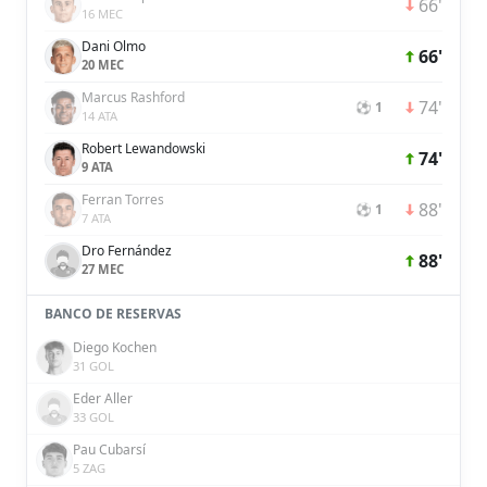
66'
16 MEC
Dani Olmo
66'
20 MEC
Marcus Rashford
74'
⚽ 1
14 ATA
Robert Lewandowski
74'
9 ATA
Ferran Torres
88'
⚽ 1
7 ATA
Dro Fernández
88'
27 MEC
BANCO DE RESERVAS
Diego Kochen
31 GOL
Eder Aller
33 GOL
Pau Cubarsí
5 ZAG