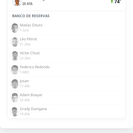
74'
20 ATA
BANCO DE RESERVAS
Matías Dituro
1 GOL
Léo Pétrot
21 ZAG
Víctor Chust
23 ZAG
Federico Redondo
5 MEC
Josan
17 ATA
Adam Boayar
32 ATA
Grady Diangana
19 ATA