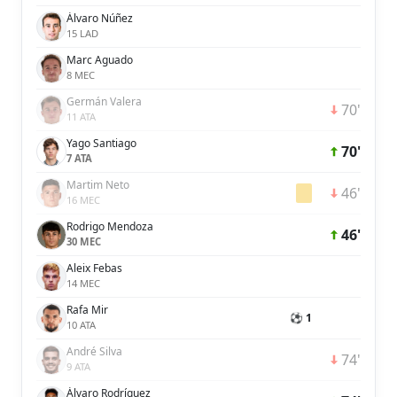
Álvaro Núñez
15 LAD
Marc Aguado
8 MEC
Germán Valera
70'
11 ATA
Yago Santiago
70'
7 ATA
Martim Neto
46'
16 MEC
Rodrigo Mendoza
46'
30 MEC
Aleix Febas
14 MEC
Rafa Mir
⚽ 1
10 ATA
André Silva
74'
9 ATA
Álvaro Rodríguez