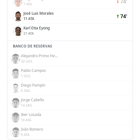
74'
7 ATA
José Luis Morales
74'
11 ATA
Karl Etta Eyong
21 ATA
BANCO DE RESERVAS
Alejandro Primo Hernández
32 GOL
Pablo Campos
1 GOL
Diego Pampín
6 ZAG
Jorge Cabello
14 ZAG
Iker Losada
18 ATA
Iván Romero
9 ATA