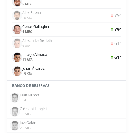
6 MEC
Álex Baena
79'
10 ATA
Conor Gallagher
79'
4 MEC
Alexander Sørloth
61'
9 ATA
Thiago Almada
61'
11 ATA
Julián Álvarez
19 ATA
BANCO DE RESERVAS
Juan Musso
1 GOL
Clément Lenglet
15 ZAG
Javi Galán
21 ZAG