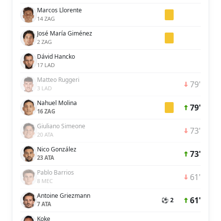
Marcos Llorente
14 ZAG
José María Giménez
2 ZAG
Dávid Hancko
17 LAD
Matteo Ruggeri
79'
3 LAD
Nahuel Molina
79'
16 ZAG
Giuliano Simeone
73'
20 ATA
Nico González
73'
23 ATA
Pablo Barrios
61'
8 MEC
Antoine Griezmann
61'
⚽ 2
7 ATA
Koke