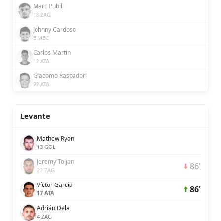
Marc Pubill
18 ZAG
Johnny Cardoso
5 MEC
Carlos Martín
12 ATA
Giacomo Raspadori
22 ATA
Levante
Mathew Ryan
13 GOL
Jeremy Toljan
86'
22 ZAG
Víctor García
86'
17 ATA
Adrián Dela
4 ZAG