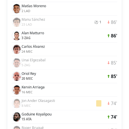
Matías Moreno
2 LAD
Manu Sánchez
86'
⚽ 1
23 LAD
Alan Matturro
86'
3 ZAG
Carlos Álvarez
24 MEC
Unai Elgezabal
85'
5 ZAG
Oriol Rey
85'
20 MEC
Kervin Arriaga
16 MEC
Jon Ander Olasagasti
74'
8 MEC
Goduine Koyalipou
74'
15 ATA
Roger Brugué