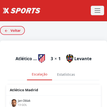
Voltar
Atlético Madrid
3
×
1
Levante
Escalação
Estatísticas
Atlético Madrid
Jan Oblak
13 GOL