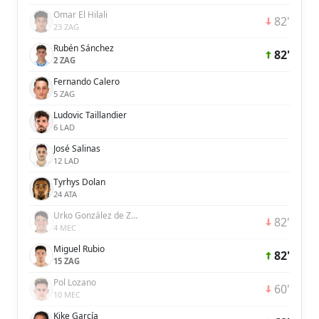
Omar El Hilali
82'
23 ZAG
Rubén Sánchez
82'
2 ZAG
Fernando Calero
5 ZAG
Ludovic Taillandier
6 LAD
José Salinas
12 LAD
Tyrhys Dolan
24 ATA
Urko González de Zárate
82'
4 MEC
Miguel Rubio
82'
15 ZAG
Pol Lozano
60'
10 MEC
Kike García