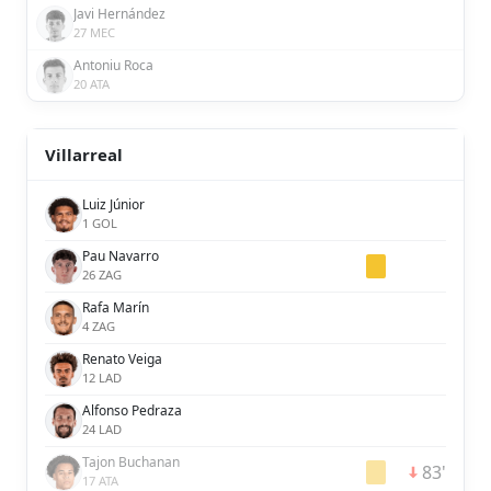
Javi Hernández
27 MEC
Antoniu Roca
20 ATA
Villarreal
Luiz Júnior
1 GOL
Pau Navarro
26 ZAG
Rafa Marín
4 ZAG
Renato Veiga
12 LAD
Alfonso Pedraza
24 LAD
Tajon Buchanan
83'
17 ATA