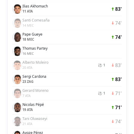
Ilias Akhomach
83'
11 ATA
Santi Comesaña
74'
14 MEC
Pape Gueye
74'
18 MEC
Thomas Partey
16 MEC
Alberto Moleiro
83'
⚽ 1
20 ATA
Sergi Cardona
83'
23 ZAG
Gerard Moreno
71'
⚽ 1
7 ATA
Nicolas Pépé
71'
19 ATA
Tani Oluwaseyi
74'
21 ATA
Ayoze Pérez