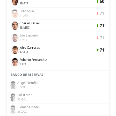
60'
19 ATA
Pere Milla
71'
11 ATA
Charles Pickel
71'
18 MEC
Edu Expósito
71'
8 MEC
Jofre Carreras
71'
17 ATA
Roberto Fernández
9 ATA
BANCO DE RESERVAS
Ángel Fortuño
1 GOL
Pol Tristán
30 GOL
Clemens Riedel
38 ZAG