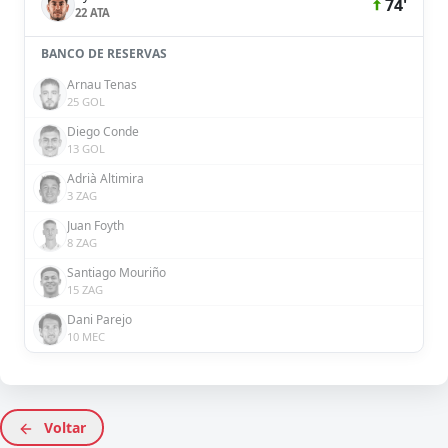
74'
22 ATA
BANCO DE RESERVAS
Arnau Tenas
25 GOL
Diego Conde
13 GOL
Adrià Altimira
3 ZAG
Juan Foyth
8 ZAG
Santiago Mouriño
15 ZAG
Dani Parejo
10 MEC
Voltar