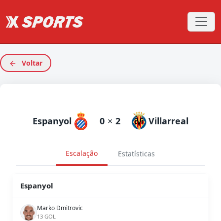
Voltar
Espanyol
0
×
2
Villarreal
Escalação
Estatísticas
Espanyol
Marko Dmitrovic
13 GOL