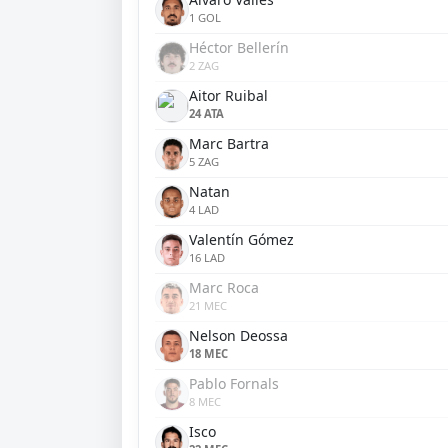
1 GOL
Héctor Bellerín
2 ZAG
Aitor Ruibal
24 ATA
Marc Bartra
5 ZAG
Natan
4 LAD
Valentín Gómez
16 LAD
Marc Roca
21 MEC
Nelson Deossa
18 MEC
Pablo Fornals
8 MEC
Isco