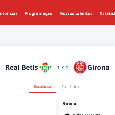
ntonizar
Programação
Nossos talentos
Xstatis
Real Betis
Girona
1
×
1
Escalação
Estatísticas
Girona
Paulo Gazzaniga