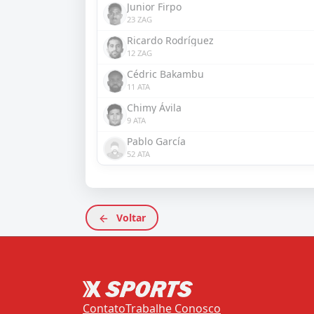
Junior Firpo
23 ZAG
Ricardo Rodríguez
12 ZAG
Cédric Bakambu
11 ATA
Chimy Ávila
9 ATA
Pablo García
52 ATA
Voltar
Contato
Trabalhe Conosco