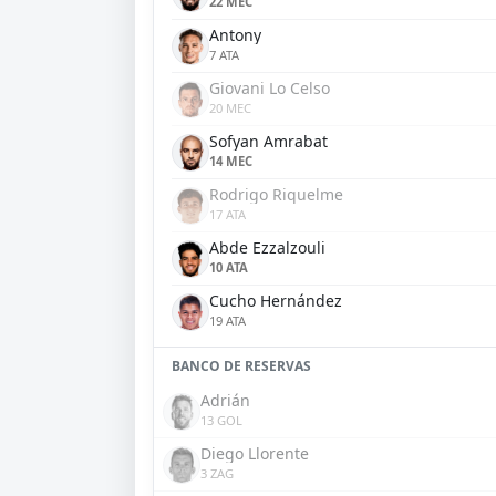
22 MEC
Antony
7 ATA
Giovani Lo Celso
20 MEC
Sofyan Amrabat
14 MEC
Rodrigo Riquelme
17 ATA
Abde Ezzalzouli
10 ATA
Cucho Hernández
19 ATA
BANCO DE RESERVAS
Adrián
13 GOL
Diego Llorente
3 ZAG