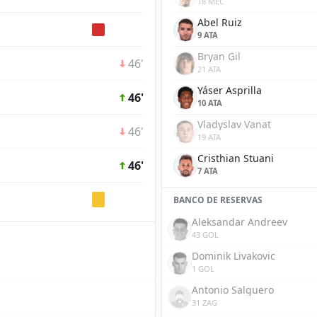
18 MEC
Abel Ruiz
9 ATA
Bryan Gil
46'
21 ATA
Yáser Asprilla
46'
10 ATA
Vladyslav Vanat
46'
19 ATA
Cristhian Stuani
46'
7 ATA
BANCO DE RESERVAS
Aleksandar Andreev
43 GOL
Dominik Livakovic
1 GOL
Antonio Salguero
31 ZAG