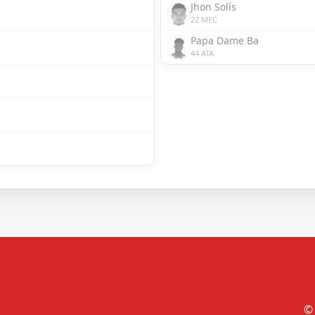
Jhon Solís
22 MEC
Papa Dame Ba
44 ATA
© 