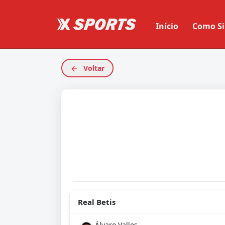
Início
Como Si
Voltar
Real Betis
Álvaro Valles