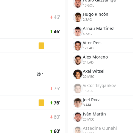
13 GOL
Hugo Rincón
46'
2 ZAG
Arnau Martínez
46'
4 ZAG
Vitor Reis
12 LAD
Álex Moreno
24 LAD
Axel Witsel
⚽ 1
20 MEC
Viktor Tsygankov
76'
15 ATA
Joel Roca
76'
3 ATA
Iván Martín
60'
23 MEC
Azzedine Ounahi
60'