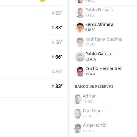
7 ATA
Pablo Fornals
83'
8 MEC
Sergi Altimira
83'
6 MEC
Rodrigo Riquelme
66'
17 ATA
Pablo García
66'
52 ATA
Cucho Hernández
83'
19 ATA
83'
BANCO DE RESERVAS
Adrián
13 GOL
Pau López
25 GOL
Ángel Ortiz
40 ZAG