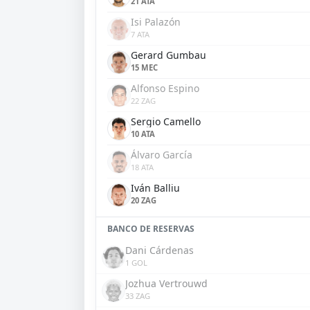
21 ATA
Isi Palazón
7 ATA
Gerard Gumbau
15 MEC
Alfonso Espino
22 ZAG
Sergio Camello
10 ATA
Álvaro García
18 ATA
Iván Balliu
20 ZAG
BANCO DE RESERVAS
Dani Cárdenas
1 GOL
Jozhua Vertrouwd
33 ZAG