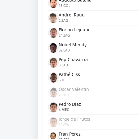
13 GOL
Andrei Rațiu
2 ZAG
Florian Lejeune
24 ZAG
Nobel Mendy
32 LAD
Pep Chavarría
3 LAD
Pathé Ciss
6 MEC
Óscar Valentín
23 MEC
Pedro Díaz
4 MEC
Jorge de Frutos
19 ATA
Fran Pérez