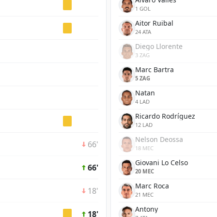
1 GOL
Aitor Ruibal
24 ATA
Diego Llorente
3 ZAG
Marc Bartra
5 ZAG
Natan
4 LAD
Ricardo Rodríguez
12 LAD
Nelson Deossa
66'
18 MEC
Giovani Lo Celso
66'
20 MEC
Marc Roca
18'
21 MEC
Antony
18'