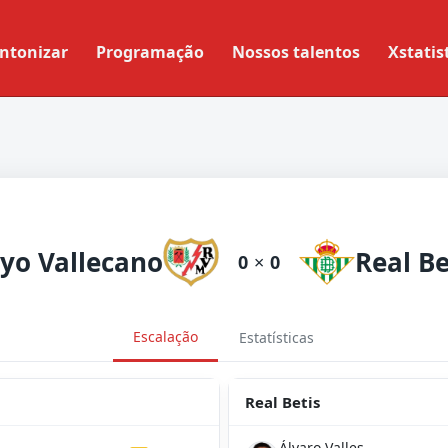
ntonizar
Programação
Nossos talentos
Xstatis
yo Vallecano
Real Be
0
×
0
Escalação
Estatísticas
Real Betis
Álvaro Valles