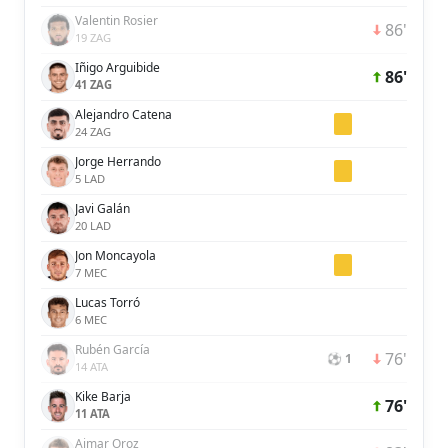
Valentin Rosier
86'
19 ZAG
Iñigo Arguibide
86'
41 ZAG
Alejandro Catena
24 ZAG
Jorge Herrando
5 LAD
Javi Galán
20 LAD
Jon Moncayola
7 MEC
Lucas Torró
6 MEC
Rubén García
76'
⚽ 1
14 ATA
Kike Barja
76'
11 ATA
Aimar Oroz