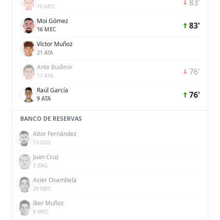
83'
10 MEC
Moi Gómez
83'
16 MEC
Víctor Muñoz
21 ATA
Ante Budimir
76'
17 ATA
Raúl García
76'
9 ATA
BANCO DE RESERVAS
Aitor Fernández
13 GOL
Juan Cruz
3 ZAG
Asier Osambela
29 MEC
Iker Muñoz
8 MEC