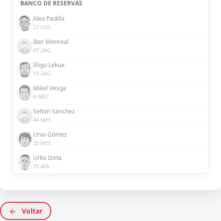
BANCO DE RESERVAS
Álex Padilla
27 GOL
Iker Monreal
47 ZAG
Iñigo Lekue
15 ZAG
Mikel Vesga
6 MEC
Selton Sánchez
44 MEC
Unai Gómez
20 MEC
Urko Izeta
25 ATA
Voltar