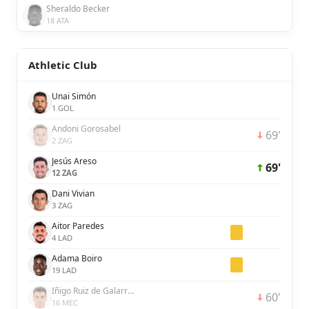
Sheraldo Becker
18 ATA
Athletic Club
Unai Simón
1 GOL
Andoni Gorosabel
69'
2 ZAG
Jesús Areso
69'
12 ZAG
Dani Vivian
3 ZAG
Aitor Paredes
4 LAD
Adama Boiro
19 LAD
Iñigo Ruiz de Galarreta
60'
16 MEC