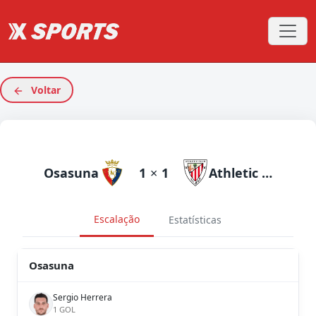
Voltar
Osasuna
1
×
1
Athletic Club
Escalação
Estatísticas
Osasuna
Sergio Herrera
1 GOL