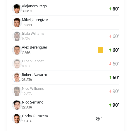
Alejandro Rego
60'
30 MEC
Mikel Jauregizar
18 MEC
Iñaki Williams
60'
9 ATA
Álex Berenguer
60'
7 ATA
Oihan Sancet
60'
8 MEC
Robert Navarro
60'
23 ATA
Nico Williams
90'
10 ATA
Nico Serrano
90'
22 ATA
Gorka Guruzeta
⚽ 1
11 ATA