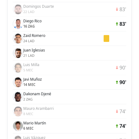
Domingos Duarte
83'
22 LAD
Diego Rico
83'
16 ZAG
Zaid Romero
24 LAD
Juan Iglesias
21 LAD
Luis Milla
90'
5 MEC
Javi Muñoz
90'
14 MEC
Dakonam Djené
2 ZAG
Mauro Arambarri
74'
8 MEC
Mario Martín
74'
6 MEC
Luis Vázquez