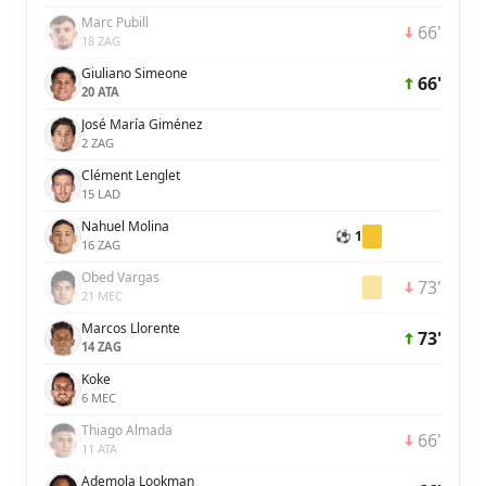
Marc Pubill
66'
18 ZAG
Giuliano Simeone
66'
20 ATA
José María Giménez
2 ZAG
Clément Lenglet
15 LAD
Nahuel Molina
⚽ 1
16 ZAG
Obed Vargas
73'
21 MEC
Marcos Llorente
73'
14 ZAG
Koke
6 MEC
Thiago Almada
66'
11 ATA
Ademola Lookman