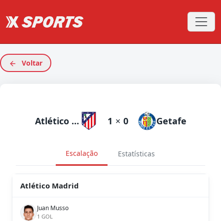
Voltar
Atlético Madrid
1
×
0
Getafe
Escalação
Estatísticas
Atlético Madrid
Juan Musso
1 GOL