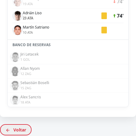
74'
19 ATA
Adrián Liso
74'
23 ATA
Martín Satriano
10 ATA
BANCO DE RESERVAS
Jiri Letacek
1 GOL
Allan Nyom
12 ZAG
Sebastián Boselli
15 ZAG
Álex Sancris
18 ATA
Voltar