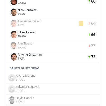
66'
22 ATA
Nico González
23 ATA
Alexander Sørloth
66'
9 ATA
Julián Álvarez
66'
19 ATA
Álex Baena
73'
10 ATA
Antoine Griezmann
73'
7 ATA
BANCO DE RESERVAS
Álvaro Moreno
51 GOL
Salvador Esquivel
31 GOL
Dávid Hancko
17 ZAG