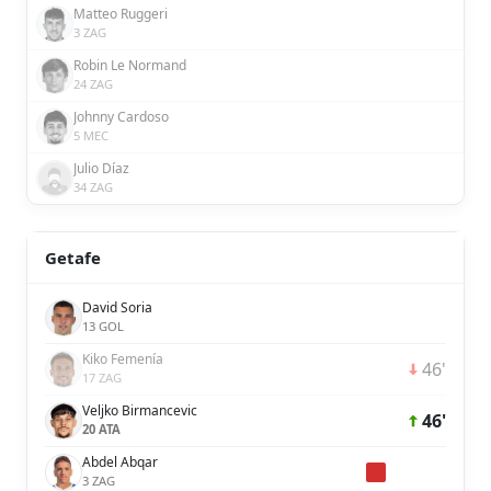
Matteo Ruggeri
3 ZAG
Robin Le Normand
24 ZAG
Johnny Cardoso
5 MEC
Julio Díaz
34 ZAG
Getafe
David Soria
13 GOL
Kiko Femenía
46'
17 ZAG
Veljko Birmancevic
46'
20 ATA
Abdel Abqar
3 ZAG