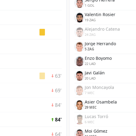
1 GOL
Valentin Rosier
19 ZAG
Alejandro Catena
24 ZAG
Jorge Herrando
5 ZAG
Enzo Boyomo
22 LAD
Javi Galán
63'
20 LAD
Jon Moncayola
69'
7 MEC
Asier Osambela
84'
29 MEC
Lucas Torró
84'
6 MEC
Moi Gómez
64'