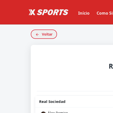
Início
Como Si
Voltar
R
Real Sociedad
Álex Remiro