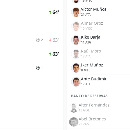
16 MEC
Víctor Muñoz
64'
21 ATA
Aimar Oroz
10 MEC
Kike Barja
63'
⚽ 2
11 ATA
Raúl Moro
63'
18 ATA
Iker Muñoz
⚽ 1
8 MEC
Ante Budimir
17 ATA
BANCO DE RESERVAS
Aitor Fernández
13 GOL
Abel Bretones
23 ZAG