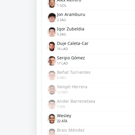
1 GOL
Jon Aramburu
2 ZAG
Igor Zubeldia
5 ZAG
Duje Caleta-Car
16 LAD
Sergio Gómez
17 LAD
Beñat Turrientes
8 MEC
Yangel Herrera
12 MEC
Ander Barrenetxea
7 ATA
Wesley
22 ATA
Brais Méndez