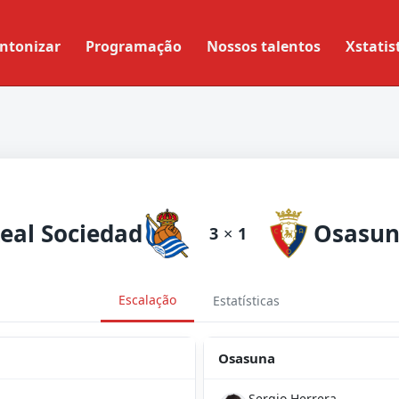
ntonizar
Programação
Nossos talentos
Xstatis
eal Sociedad
Osasu
3
×
1
Escalação
Estatísticas
Osasuna
Sergio Herrera