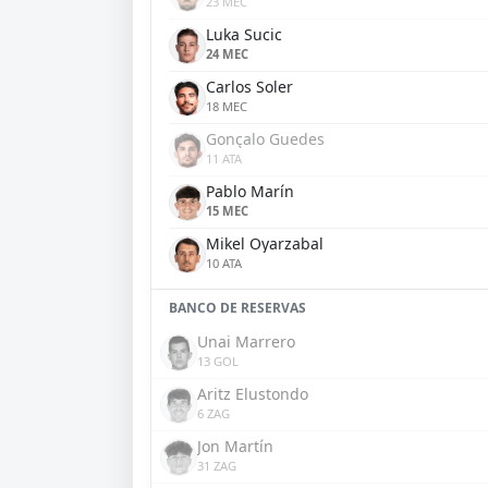
23 MEC
Luka Sucic
24 MEC
Carlos Soler
18 MEC
Gonçalo Guedes
11 ATA
Pablo Marín
15 MEC
Mikel Oyarzabal
10 ATA
BANCO DE RESERVAS
Unai Marrero
13 GOL
Aritz Elustondo
6 ZAG
Jon Martín
31 ZAG