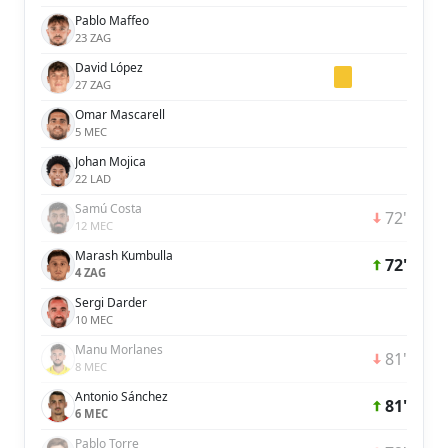
Pablo Maffeo
23 ZAG
David López
27 ZAG
Omar Mascarell
5 MEC
Johan Mojica
22 LAD
Samú Costa
72'
12 MEC
Marash Kumbulla
72'
4 ZAG
Sergi Darder
10 MEC
Manu Morlanes
81'
8 MEC
Antonio Sánchez
81'
6 MEC
Pablo Torre