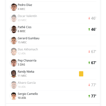
Pedro Díaz
4 MEC
Óscar Valentín
46'
23 MEC
Pathé Ciss
46'
6 MEC
Gerard Gumbau
15 MEC
Ilias Akhomach
67'
12 ATA
Pep Chavarría
67'
3 ZAG
Randy Nteka
11 MEC
Álvaro García
77'
18 ATA
Sergio Camello
77'
10 ATA