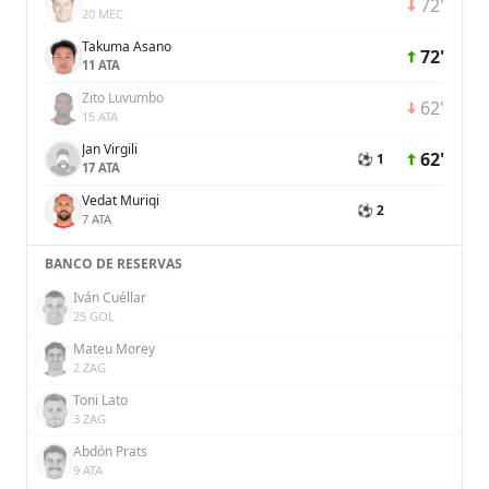
72'
20 MEC
Takuma Asano
72'
11 ATA
Zito Luvumbo
62'
15 ATA
Jan Virgili
62'
⚽ 1
17 ATA
Vedat Muriqi
⚽ 2
7 ATA
BANCO DE RESERVAS
Iván Cuéllar
25 GOL
Mateu Morey
2 ZAG
Toni Lato
3 ZAG
Abdón Prats
9 ATA