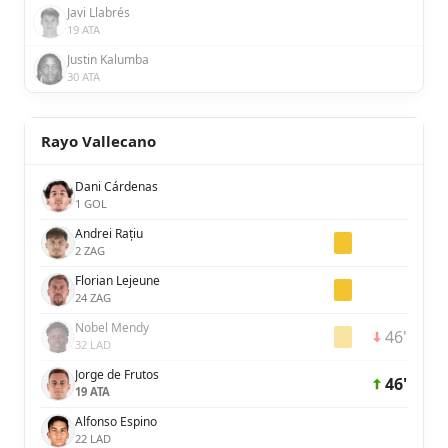
Javi Llabrés
19 ATA
Justin Kalumba
30 ATA
Rayo Vallecano
Dani Cárdenas
1 GOL
Andrei Rațiu
2 ZAG
Florian Lejeune
24 ZAG
Nobel Mendy
46'
32 LAD
Jorge de Frutos
46'
19 ATA
Alfonso Espino
22 LAD