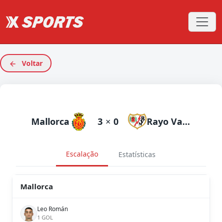
Voltar
Mallorca
3
×
0
Rayo Vallecano
Escalação
Estatísticas
Mallorca
Leo Román
1 GOL