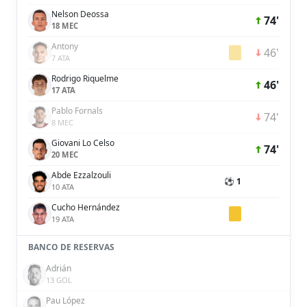
Nelson Deossa
74'
18 MEC
Antony
46'
7 ATA
Rodrigo Riquelme
46'
17 ATA
Pablo Fornals
74'
8 MEC
Giovani Lo Celso
74'
20 MEC
Abde Ezzalzouli
⚽ 1
10 ATA
Cucho Hernández
19 ATA
BANCO DE RESERVAS
Adrián
13 GOL
Pau López