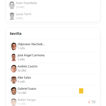
Asier Osambela
29 MEC
Lucas Torró
6 MEC
Sevilla
Odysseas Vlachodimos
1 GOL
José Ángel Carmona
2 ZAG
Andrés Castrín
32 ZAG
Kike Salas
4 LAD
Gabriel Suazo
12 LAD
Rubén Vargas
76'
11 ATA