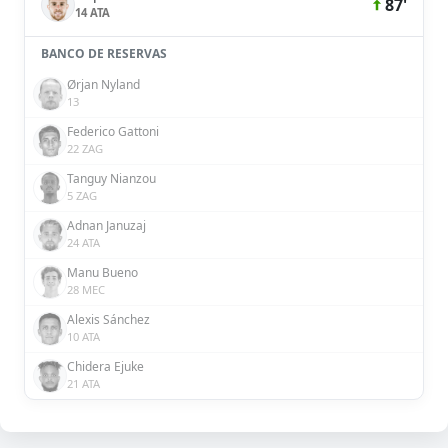
87'
14 ATA
BANCO DE RESERVAS
Ørjan Nyland
13
Federico Gattoni
22 ZAG
Tanguy Nianzou
5 ZAG
Adnan Januzaj
24 ATA
Manu Bueno
28 MEC
Alexis Sánchez
10 ATA
Chidera Ejuke
21 ATA