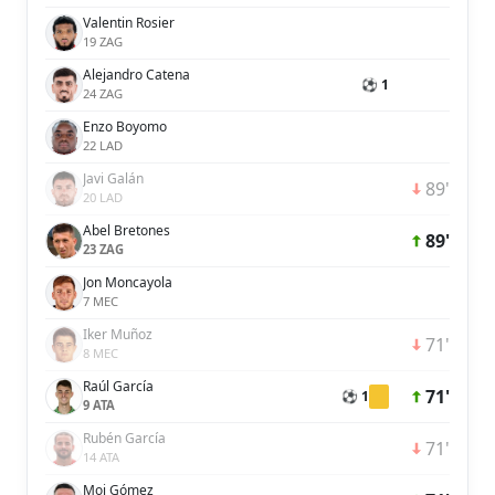
Valentin Rosier
19 ZAG
Alejandro Catena
⚽ 1
24 ZAG
Enzo Boyomo
22 LAD
Javi Galán
89'
20 LAD
Abel Bretones
89'
23 ZAG
Jon Moncayola
7 MEC
Iker Muñoz
71'
8 MEC
Raúl García
71'
⚽ 1
9 ATA
Rubén García
71'
14 ATA
Moi Gómez