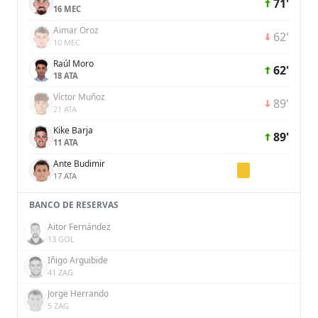
71'
16 MEC
Aimar Oroz
62'
10 MEC
Raúl Moro
62'
18 ATA
Víctor Muñoz
89'
21 ATA
Kike Barja
89'
11 ATA
Ante Budimir
17 ATA
BANCO DE RESERVAS
Aitor Fernández
13 GOL
Iñigo Arguibide
41 ZAG
Jorge Herrando
5 ZAG