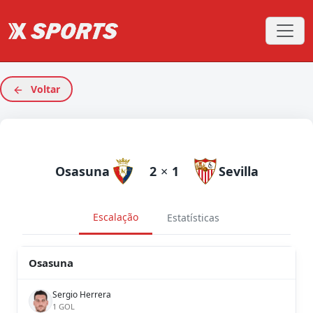
Voltar
Osasuna
2
×
1
Sevilla
Escalação
Estatísticas
Osasuna
Sergio Herrera
1 GOL