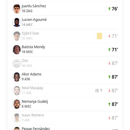
Juanlu Sánchez
76'
16 ZAG
Lucien Agoumé
18 MEC
Djibril Sow
71'
20 MEC
Batista Mendy
71'
19 MEC
Oso
87'
36 ZAG
Akor Adams
87'
9 ATA
Neal Maupay
87'
⚽ 1
17 ATA
Nemanja Gudelj
87'
6 MEC
Isaac Romero
87'
7 ATA
Peque Fernández