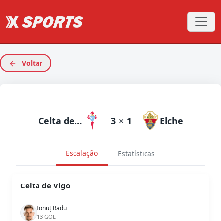
Voltar
Celta de Vigo
3
×
1
Elche
Escalação
Estatísticas
Celta de Vigo
Ionuț Radu
13 GOL