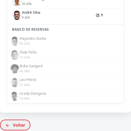
20 ATA
André Silva
⚽ 1
9 ATA
BANCO DE RESERVAS
Alejandro Iturbe
45 GOL
Iñaki Peña
13 GOL
Buba Sangaré
42 ZAG
Léo Pétrot
21 ZAG
Grady Diangana
19 ATA
Voltar