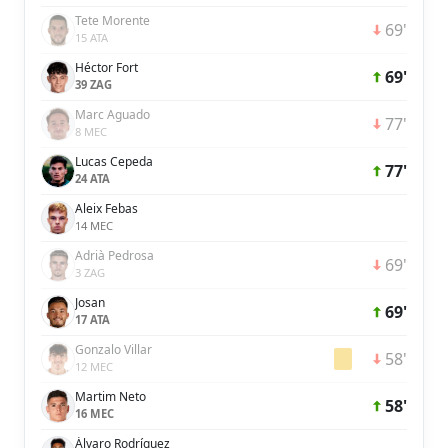
Tete Morente
69'
15 ATA
Héctor Fort
69'
39 ZAG
Marc Aguado
77'
8 MEC
Lucas Cepeda
77'
24 ATA
Aleix Febas
14 MEC
Adrià Pedrosa
69'
3 ZAG
Josan
69'
17 ATA
Gonzalo Villar
58'
12 MEC
Martim Neto
58'
16 MEC
Álvaro Rodríguez