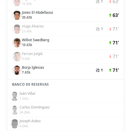
63'
⚽ 1
10 ATA
Jones El-Abdellaoui
63'
39 ATA
Hugo Álvarez
71'
⚽ 1
23 ATA
Williot Swedberg
71'
19 ATA
Ferran Jutglà
71'
9 ATA
Borja Iglesias
71'
⚽ 1
7 ATA
BANCO DE RESERVAS
Iván Villar
1 GOL
Carlos Domínguez
24 ZAG
Joseph Aidoo
4 ZAG