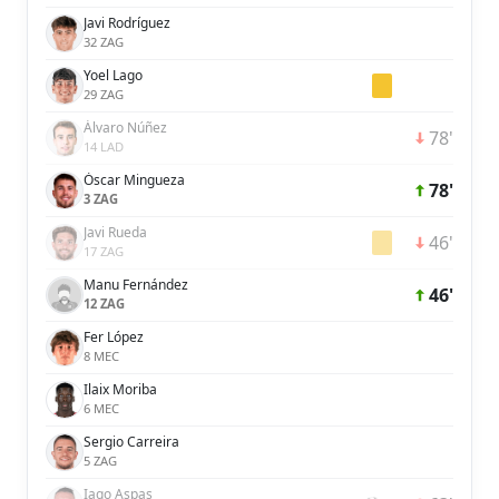
Javi Rodríguez
32 ZAG
Yoel Lago
29 ZAG
Álvaro Núñez
78'
14 LAD
Óscar Mingueza
78'
3 ZAG
Javi Rueda
46'
17 ZAG
Manu Fernández
46'
12 ZAG
Fer López
8 MEC
Ilaix Moriba
6 MEC
Sergio Carreira
5 ZAG
Iago Aspas