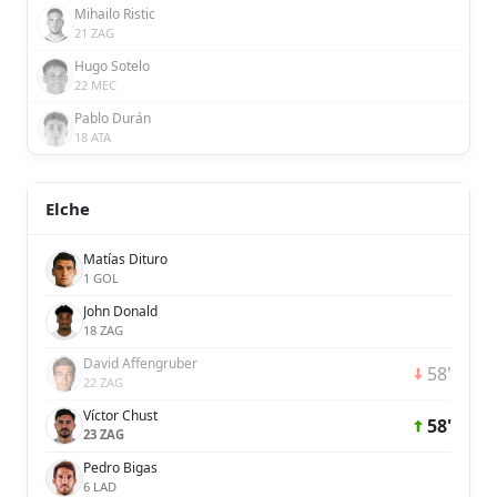
Mihailo Ristic
21 ZAG
Hugo Sotelo
22 MEC
Pablo Durán
18 ATA
Elche
Matías Dituro
1 GOL
John Donald
18 ZAG
David Affengruber
58'
22 ZAG
Víctor Chust
58'
23 ZAG
Pedro Bigas
6 LAD