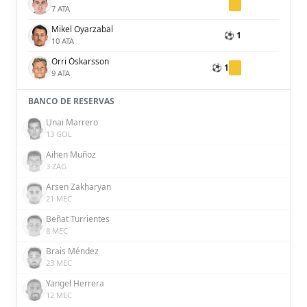
7 ATA
Mikel Oyarzabal
⚽ 1
10 ATA
Orri Óskarsson
⚽ 1
9 ATA
BANCO DE RESERVAS
Unai Marrero
13 GOL
Aihen Muñoz
3 ZAG
Arsen Zakharyan
21 MEC
Beñat Turrientes
8 MEC
Brais Méndez
23 MEC
Yangel Herrera
12 MEC