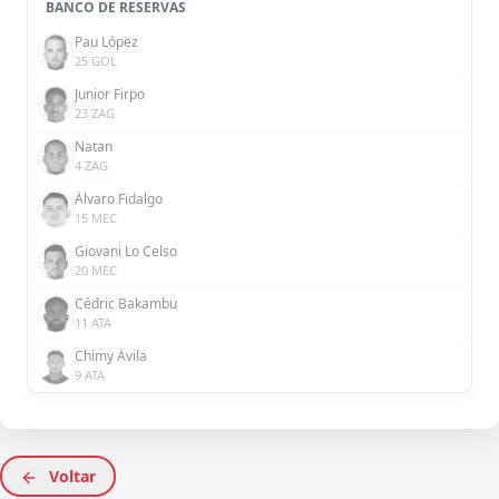
BANCO DE RESERVAS
Pau López
25 GOL
Junior Firpo
23 ZAG
Natan
4 ZAG
Álvaro Fidalgo
15 MEC
Giovani Lo Celso
20 MEC
Cédric Bakambu
11 ATA
Chimy Ávila
9 ATA
Voltar