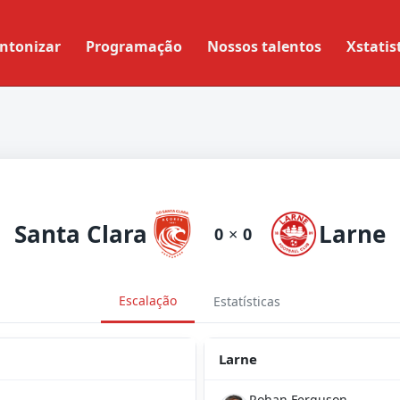
ntonizar
Programação
Nossos talentos
Xstatis
Santa Clara
Larne
0
×
0
Escalação
Estatísticas
Larne
Rohan Ferguson