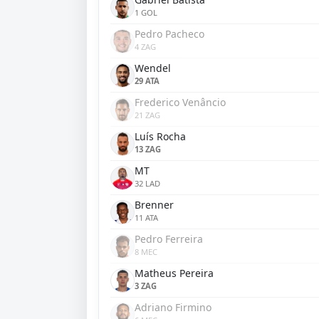
1 GOL
Pedro Pacheco
4 ZAG
Wendel
29 ATA
Frederico Venâncio
21 ZAG
Luís Rocha
13 ZAG
MT
32 LAD
Brenner
11 ATA
Pedro Ferreira
8 MEC
Matheus Pereira
3 ZAG
Adriano Firmino