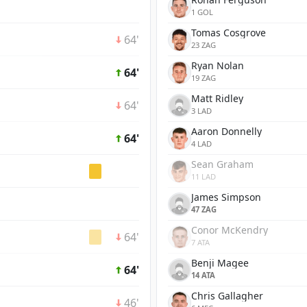
1 GOL
Tomas Cosgrove
64'
23 ZAG
Ryan Nolan
64'
19 ZAG
Matt Ridley
64'
3 LAD
Aaron Donnelly
64'
4 LAD
Sean Graham
11 LAD
James Simpson
47 ZAG
Conor McKendry
64'
7 ATA
Benji Magee
64'
14 ATA
Chris Gallagher
46'