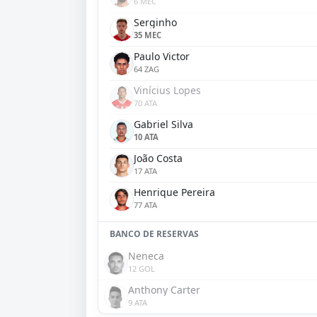
6 MEC
Serginho
35 MEC
Paulo Victor
64 ZAG
Vinícius Lopes
70 ATA
Gabriel Silva
10 ATA
João Costa
17 ATA
Henrique Pereira
77 ATA
BANCO DE RESERVAS
Neneca
12 GOL
Anthony Carter
9 ATA