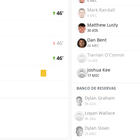
6 MEC
Mark Randall
46'
8 MEC
Matthew Lusty
30 ATA
Dan Bent
46'
26 MEC
Tiarnan O'Connor
46'
10 ATA
Joshua Kee
17 MEC
BANCO DE RESERVAS
Dylan Graham
36 GOL
Logan Wallace
46 ZAG
Dylan Sloan
25 MEC