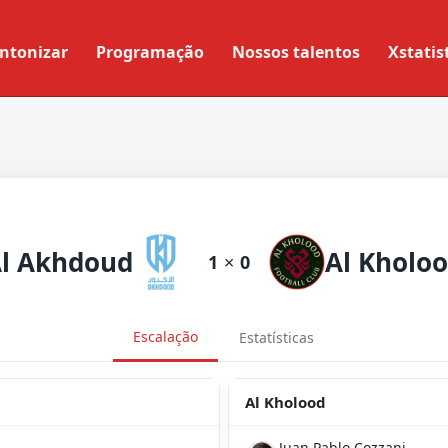
ntonizar
Programação
Nossos talentos
Xstatis
l Akhdoud
Al Kholo
1
×
0
Escalação
Estatísticas
Al Kholood
Juan Pablo Cozzani