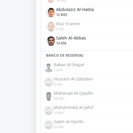
18 MEC
Abdulaziz Al-Hatila
12 MEC
Blaz Kramer
9 ATA
Saleh Al-Abbas
14 ATA
BANCO DE RESERVAS
Rakan Al-Najjar
1 GOL
Hussain Al-Zabdani
8 ZAG
Mohanad Al-Qaydhi
98 ZAG
Mohammed Al-Jahif
10 MEC
Saleh Al-Harthi
20 ATA