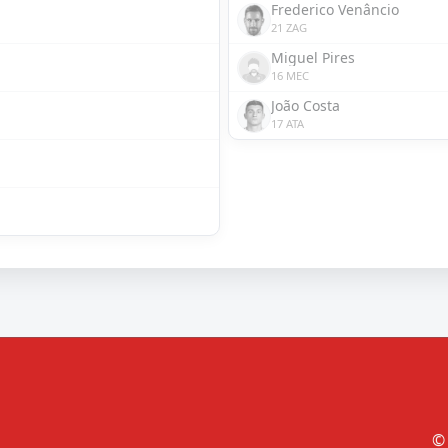
Frederico Venâncio
21 ZAG
Miguel Pires
16 MEC
João Costa
17 ATA
© 