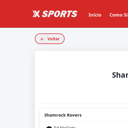
Início
Como Si
Voltar
Shamrock Rovers
Ed McGinty