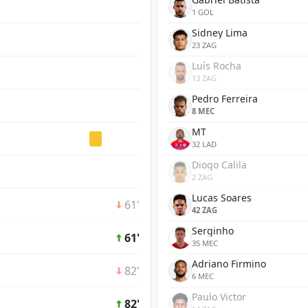
1 GOL
Sidney Lima
23 ZAG
Luís Rocha
13 ZAG
Pedro Ferreira
8 MEC
MT
32 LAD
Diogo Calila
2 ZAG
Lucas Soares
61'
42 ZAG
Serginho
61'
35 MEC
Adriano Firmino
82'
6 MEC
Paulo Victor
82'