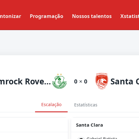
ntonizar
Programação
Nossos talentos
Xstatis
Shamrock Rovers
Santa 
0
×
0
Escalação
Estatísticas
Santa Clara
Gabriel Batista