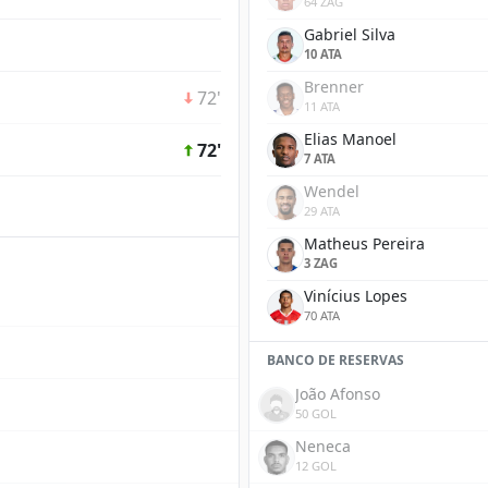
64 ZAG
Gabriel Silva
10 ATA
Brenner
72'
11 ATA
Elias Manoel
72'
7 ATA
Wendel
29 ATA
Matheus Pereira
3 ZAG
Vinícius Lopes
70 ATA
BANCO DE RESERVAS
João Afonso
50 GOL
Neneca
12 GOL