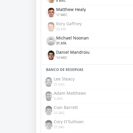
8 MEC
Matthew Healy
17 MEC
Rory Gaffney
20 ATA
Michael Noonan
31 ATA
Daniel Mandroiu
14 MEC
BANCO DE RESERVAS
Lee Steacy
25 GOL
Adam Matthews
3 ZAG
Cian Barrett
22 ZAG
Cory O'Sullivan
27 ZAG