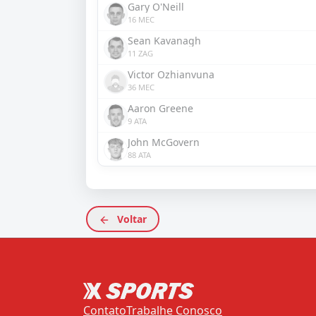
Gary O'Neill
16 MEC
Sean Kavanagh
11 ZAG
Victor Ozhianvuna
36 MEC
Aaron Greene
9 ATA
John McGovern
88 ATA
Voltar
Contato
Trabalhe Conosco