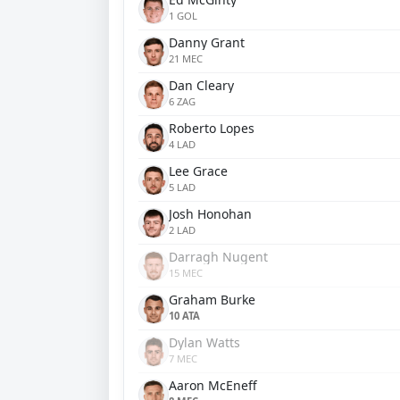
1 GOL
Danny Grant
21 MEC
Dan Cleary
6 ZAG
Roberto Lopes
4 LAD
Lee Grace
5 LAD
Josh Honohan
2 LAD
Darragh Nugent
15 MEC
Graham Burke
10 ATA
Dylan Watts
7 MEC
Aaron McEneff