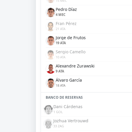
15 MEC
Pedro Díaz
4 MEC
Fran Pérez
21 ATA
Jorge de Frutos
19 ATA
Sergio Camello
10 ATA
Alexandre Zurawski
9 ATA
Álvaro García
18 ATA
BANCO DE RESERVAS
Dani Cárdenas
1 GOL
Jozhua Vertrouwd
33 ZAG