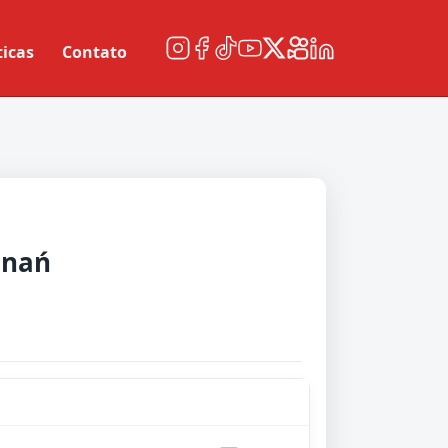
ticas
Contato
znań