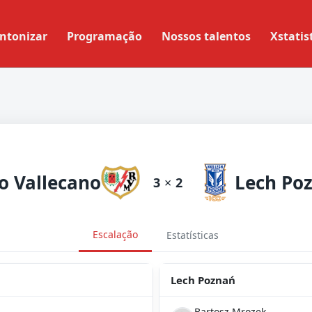
ntonizar
Programação
Nossos talentos
Xstatis
o Vallecano
Lech Po
3
×
2
Escalação
Estatísticas
Lech Poznań
Bartosz Mrozek