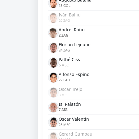
13 GOL
Iván Balliu
20 ZAG
Andrei Rațiu
2 ZAG
Florian Lejeune
24 ZAG
Pathé Ciss
6 MEC
Alfonso Espino
22 LAD
Oscar Trejo
8 MEC
Isi Palazón
7 ATA
Óscar Valentín
23 MEC
Gerard Gumbau