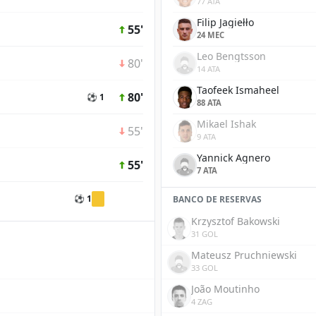
77 ATA
Filip Jagiełło
55'
24 MEC
Leo Bengtsson
80'
14 ATA
Taofeek Ismaheel
80'
⚽ 1
88 ATA
Mikael Ishak
55'
9 ATA
Yannick Agnero
55'
7 ATA
⚽ 1
BANCO DE RESERVAS
Krzysztof Bakowski
31 GOL
Mateusz Pruchniewski
33 GOL
João Moutinho
4 ZAG