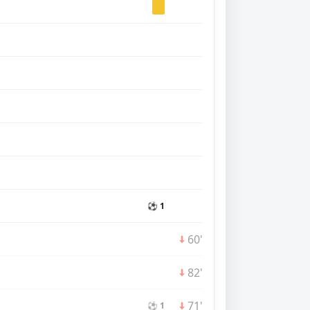
⚽ 1
60'
82'
71'
⚽ 1