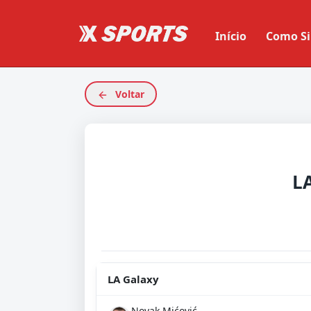
Início
Como Si
Voltar
L
LA Galaxy
Novak Mićović