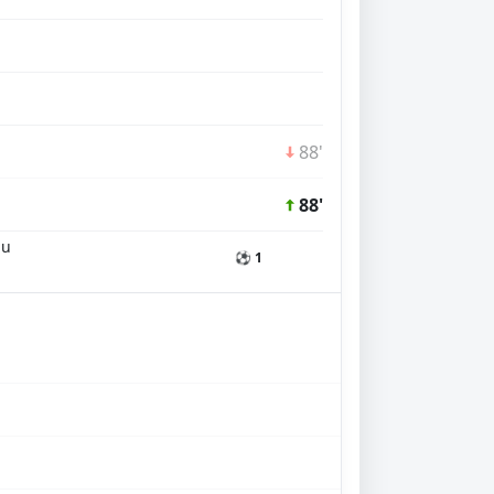
88'
88'
au
⚽ 1