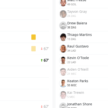
49 GOL
Tayvon Gray
24 ZAG
Drew Baiera
38 ZAG
Thiago Martins
13 ZAG
Raul Gustavo
67'
34 LAD
Kevin O'Toole
67'
22 LAD
Aiden O'Neill
21 MEC
Keaton Parks
55 MEC
Kai Trewin
5 MEC
Jonathan Shore
67'