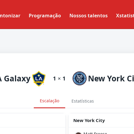
ntonizar
Programação
Nossos talentos
Xstatis
A Galaxy
New York Ci
1
×
1
Escalação
Estatísticas
New York City
Matt Freese