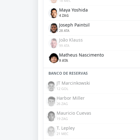
18 MEC
Maya Yoshida
4 ZAG
Joseph Paintsil
28 ATA
João Klauss
99 ATA
Matheus Nascimento
9 ATA
BANCO DE RESERVAS
JT Marcinkowski
12 GOL
Harbor Miller
26 ZAG
Mauricio Cuevas
19 ZAG
T. Lepley
21 MEC