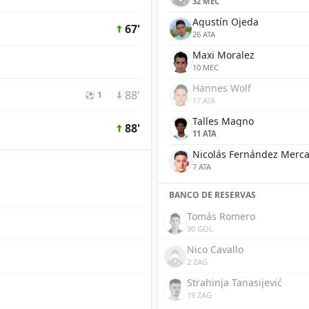
32 MEC
Agustín Ojeda
67'
26 ATA
Maxi Moralez
10 MEC
Hannes Wolf
88'
⚽ 1
17 ATA
Talles Magno
88'
11 ATA
Nicolás Fernández Merc
7 ATA
BANCO DE RESERVAS
Tomás Romero
30 GOL
Nico Cavallo
2 ZAG
Strahinja Tanasijević
19 ZAG