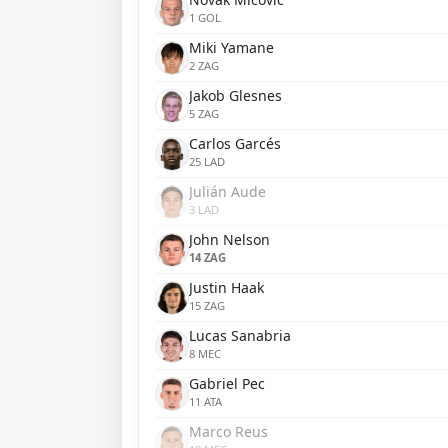
1 GOL
Miki Yamane
2 ZAG
Jakob Glesnes
5 ZAG
Carlos Garcés
25 LAD
Julián Aude
3 LAD
John Nelson
14 ZAG
Justin Haak
15 ZAG
Lucas Sanabria
8 MEC
Gabriel Pec
11 ATA
Marco Reus