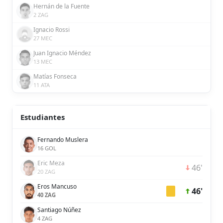
Hernán de la Fuente
2 ZAG
Ignacio Rossi
27 MEC
Juan Ignacio Méndez
13 MEC
Matías Fonseca
11 ATA
Estudiantes
Fernando Muslera
16 GOL
Eric Meza
46'
20 ZAG
Eros Mancuso
46'
40 ZAG
Santiago Núñez
4 ZAG