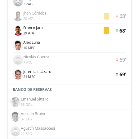
3 ZAG
Jhon Córdoba
68'
20 ATA
Franco Jara
68'
29 ATA
Alex Luna
10 MEC
Nicolás Guerra
69'
7 ATA
Jeremías Lázaro
69'
21 MEC
BANCO DE RESERVAS
Emanuel Sittaro
35 GOL
Agustín Bravo
32 ZAG
Agustín Massaccesi
22 ZAG