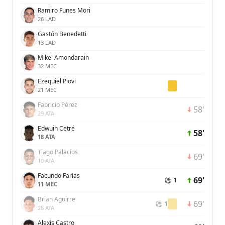
Ramiro Funes Mori
26 LAD
Gastón Benedetti
13 LAD
Mikel Amondarain
32 MEC
Ezequiel Piovi
21 MEC
Fabricio Pérez
58'
29 ATA
Edwuin Cetré
58'
18 ATA
Tiago Palacios
69'
10 ATA
Facundo Farías
69'
⚽ 1
11 MEC
Brian Aguirre
69'
⚽ 1
28 ATA
Alexis Castro