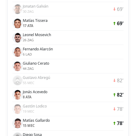
Jonatan Galván
69'
30 ZAG
Matías Tissera
69'
17 ATA
Leonel Mosevich
26 ZAG
Fernando Alarcón
6 LAD
Giuliano Cerato
44 ZAG
Gustavo Abregú
82'
55 MEC
Jonás Acevedo
82'
8 ATA
Gastón Lodico
78'
19 MEC
Matías Gallardo
78'
15 MEC
Diego Sosa