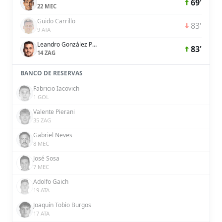
69'
22 MEC
Guido Carrillo
83'
9 ATA
Leandro González Pírez
83'
14 ZAG
BANCO DE RESERVAS
Fabricio Iacovich
1 GOL
Valente Pierani
35 ZAG
Gabriel Neves
8 MEC
José Sosa
7 MEC
Adolfo Gaich
19 ATA
Joaquín Tobio Burgos
17 ATA