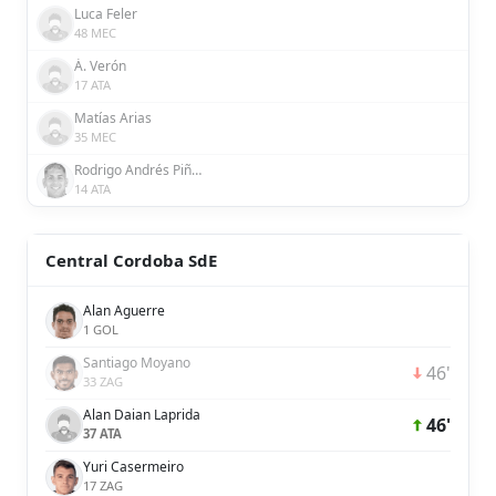
Luca Feler
48 MEC
Á. Verón
17 ATA
Matías Arias
35 MEC
Rodrigo Andrés Piñeiro Silva
14 ATA
Central Cordoba SdE
Alan Aguerre
1 GOL
Santiago Moyano
46'
33 ZAG
Alan Daian Laprida
46'
37 ATA
Yuri Casermeiro
17 ZAG