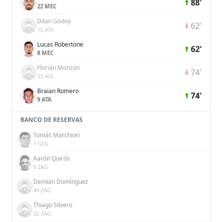
88'
22 MEC
Dilan Godoy
62'
15 ATA
Lucas Robertone
62'
8 MEC
Florián Monzón
74'
23 ATA
Braian Romero
74'
9 ATA
BANCO DE RESERVAS
Tomás Marchiori
1 GOL
Aarón Quirós
6 ZAG
Demián Domínguez
49 ZAG
Thiago Silvero
32 ZAG