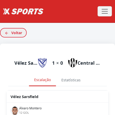
Voltar
Vélez Sarsfield
1
×
0
Central Cordoba SdE
Escalação
Estatísticas
Vélez Sarsfield
Álvaro Montero
12 GOL