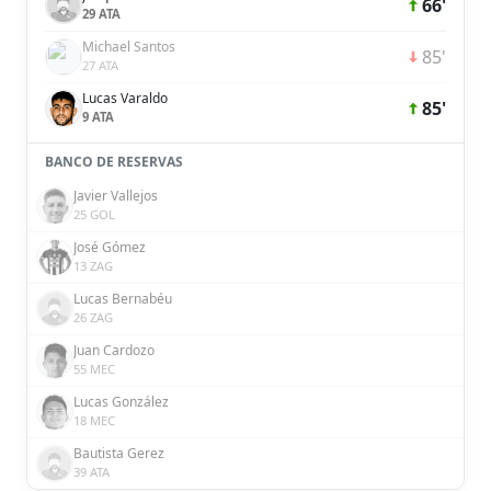
66'
29 ATA
Michael Santos
85'
27 ATA
Lucas Varaldo
85'
9 ATA
BANCO DE RESERVAS
Javier Vallejos
25 GOL
José Gómez
13 ZAG
Lucas Bernabéu
26 ZAG
Juan Cardozo
55 MEC
Lucas González
18 MEC
Bautista Gerez
39 ATA