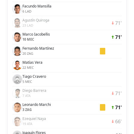
Facundo Mansilla
6 LAD
Agustín Quiroga
71'
23 LAD
Marco Iacobellis
71'
10 MEC
Fernando Martínez
20 ZAG
Matías Vera
22 MEC
Tiago Cravero
5 MEC
Diego Barrera
71'
7 ATA
Leonardo Marchi
71'
3 ZAG
Ezequiel Naya
66'
19 ATA
Joaquín Flores