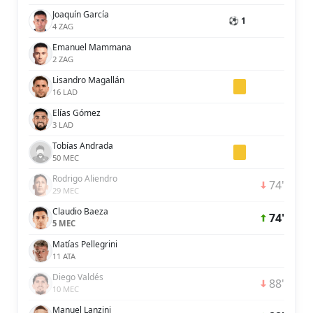
Joaquín García
⚽ 1
4 ZAG
Emanuel Mammana
2 ZAG
Lisandro Magallán
16 LAD
Elías Gómez
3 LAD
Tobías Andrada
50 MEC
Rodrigo Aliendro
74'
29 MEC
Claudio Baeza
74'
5 MEC
Matías Pellegrini
11 ATA
Diego Valdés
88'
10 MEC
Manuel Lanzini