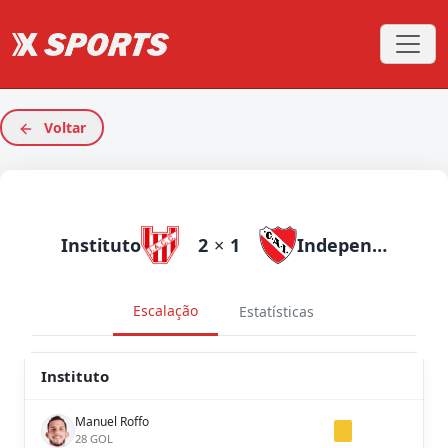
Voltar
Instituto
2
×
1
Independiente
Escalação
Estatísticas
Instituto
Manuel Roffo
28 GOL