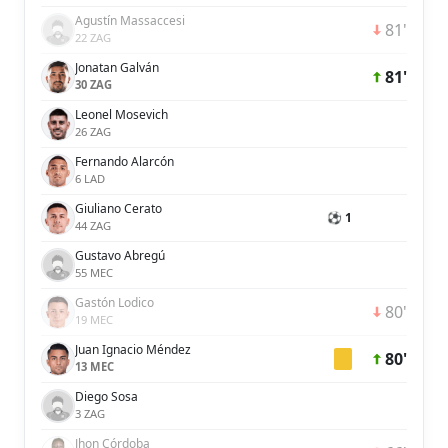
Agustín Massaccesi
81'
22 ZAG
Jonatan Galván
81'
30 ZAG
Leonel Mosevich
26 ZAG
Fernando Alarcón
6 LAD
Giuliano Cerato
⚽ 1
44 ZAG
Gustavo Abregú
55 MEC
Gastón Lodico
80'
19 MEC
Juan Ignacio Méndez
80'
13 MEC
Diego Sosa
3 ZAG
Jhon Córdoba