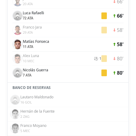
66'
20 ATA
Luca Rafaelli
66'
72 ATA
Franco Jara
58'
29 ATA
Matías Fonseca
58'
11 ATA
Alex Luna
80'
⚽ 1
10 MEC
Nicolás Guerra
80'
7 ATA
BANCO DE RESERVAS
Lautaro Maldonado
16 GOL
Hernán de la Fuente
2 ZAG
Franco Moyano
5 MEC