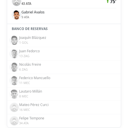
75'
43 ATA
Gabriel Ávalos
9 ATA
BANCO DE RESERVAS
Joaquín Blázquez
1 GOL
Juan Fedorco
13 ZAG
Nicolás Freire
6 ZAG
Federico Mancuello
11 MEC
Lautaro Millán
8 MEC
Mateo Pérez Curci
16 MEC
Felipe Tempone
34 ATA