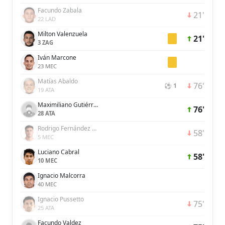
Facundo Zabala
21'
22 LAD
Milton Valenzuela
21'
3 ZAG
Iván Marcone
23 MEC
Matías Abaldo
76'
⚽ 1
19 ATA
Maximiliano Gutiérrez
76'
28 ATA
Rodrigo Fernández Cedrés
58'
5 MEC
Luciano Cabral
58'
10 MEC
Ignacio Malcorra
40 MEC
Ignacio Pussetto
75'
25 ATA
Facundo Valdez