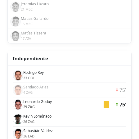
Jeremías Lázaro
21 MEC
Matías Gallardo
15 MEC
Matías Tissera
17 ATA
Independiente
Rodrigo Rey
33 GOL
Santiago Arias
75'
4 ZAG
Leonardo Godoy
75'
29 ZAG
Kevin Lomónaco
26 ZAG
Sebastián Valdez
36 LAD