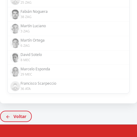
25 ZAG
Fabián Noguera
38 ZAG
Martín Luciano
3 ZAG
Martín Ortega
6 ZAG
David Sotelo
8 MEC
Marcelo Esponda
29 MEC
Francisco Scarpeccio
36 ATA
Voltar