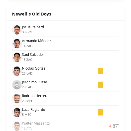
Newell's Old Boys
Josué Reinatti
30 GOL
Armando Méndez
14 ZAG
Saúl Salcedo
15 ZAG
Nicolás Goitea
23 LAD
Jeronimo Russo
28 LAD
Rodrigo Herrera
26 MEC
Luca Regiardo
5 MEC
Walter Mazzantti
87'
18 ATA