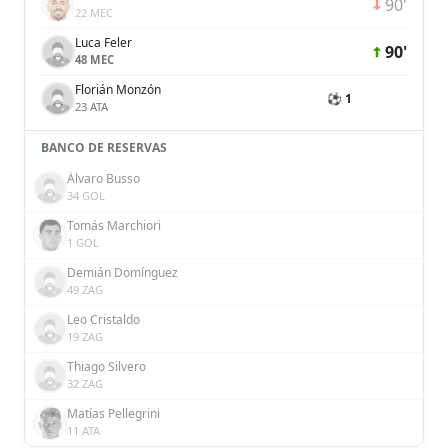
90'
22 MEC
Luca Feler
90'
48 MEC
Florián Monzón
⚽ 1
23 ATA
BANCO DE RESERVAS
Álvaro Busso
34 GOL
Tomás Marchiori
1 GOL
Demián Domínguez
49 ZAG
Leo Cristaldo
19 ZAG
Thiago Silvero
32 ZAG
Matías Pellegrini
11 ATA