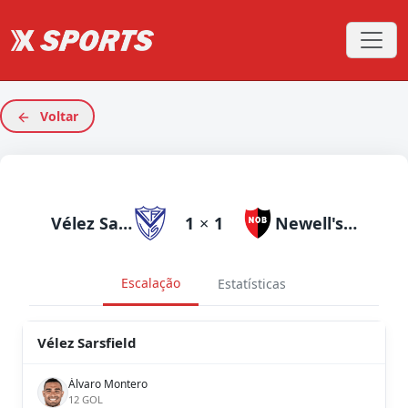
Voltar
Vélez Sarsfield
1
×
1
Newell's Old Boys
Escalação
Estatísticas
Vélez Sarsfield
Álvaro Montero
12 GOL