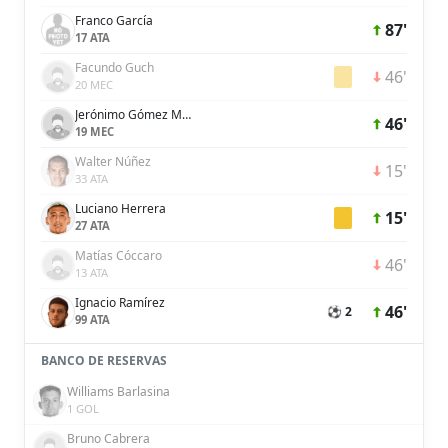
Franco García
87'
17 ATA
Facundo Guch
46'
20 MEC
Jerónimo Gómez Mattar
46'
19 MEC
Walter Núñez
15'
33 ATA
Luciano Herrera
15'
27 ATA
Matías Cóccaro
46'
13 ATA
Ignacio Ramírez
46'
⚽ 2
99 ATA
BANCO DE RESERVAS
Williams Barlasina
1 GOL
Bruno Cabrera