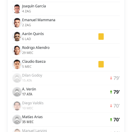
Joaquín García
4 ZAG
Emanuel Mammana
2 ZAG
Aarón Quirós
6 LAD
Rodrigo Aliendro
29 MEC
Claudio Baeza
5 MEC
Dilan Godoy
79'
15 ATA
Á. Verón
79'
17 ATA
Diego Valdés
70'
10 MEC
Matías Arias
70'
35 MEC
Manuel Lanzini