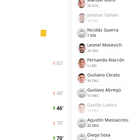
28 GOL
Jonatan Galván
30 ZAG
Nicolás Guerra
7 ATA
Leonel Mosevich
26 ZAG
Fernando Alarcón
83'
6 LAD
Giuliano Cerato
44 ZAG
Gustavo Abregú
46'
55 MEC
Gastón Lodico
46'
19 MEC
Agustín Massaccesi
70'
22 ZAG
Diego Sosa
70'