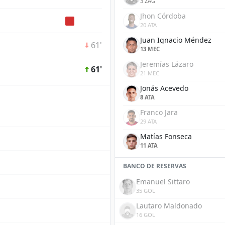
3 ZAG
Jhon Córdoba
20 ATA
Juan Ignacio Méndez
61'
13 MEC
Jeremías Lázaro
61'
21 MEC
Jonás Acevedo
8 ATA
Franco Jara
29 ATA
Matías Fonseca
11 ATA
BANCO DE RESERVAS
Emanuel Sittaro
35 GOL
Lautaro Maldonado
16 GOL