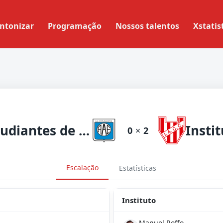
ntonizar
Programação
Nossos talentos
Xstatis
Estudiantes de Río Cuarto
Insti
0
×
2
Escalação
Estatísticas
Instituto
Manuel Roffo