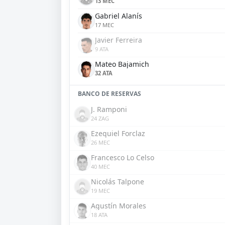
13 MEC
Gabriel Alanís
17 MEC
Javier Ferreira
9 ATA
Mateo Bajamich
32 ATA
BANCO DE RESERVAS
J. Ramponi
24 ZAG
Ezequiel Forclaz
26 MEC
Francesco Lo Celso
40 MEC
Nicolás Talpone
19 MEC
Agustín Morales
18 ATA