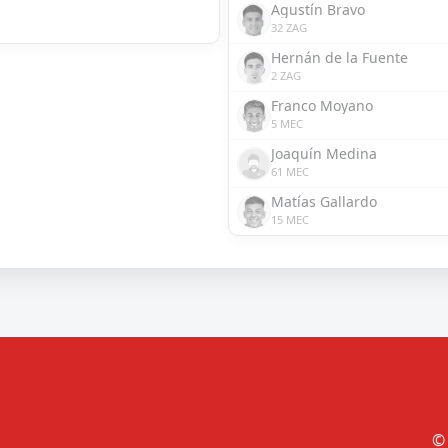
Agustín Bravo
32 ZAG
Hernán de la Fuente
2 ZAG
Franco Moyano
5 MEC
Joaquín Medina
61 MEC
Matías Gallardo
15 MEC
© 