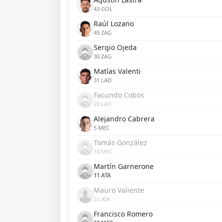
43 GOL
Raúl Lozano
45 ZAG
Sergio Ojeda
30 ZAG
Matías Valenti
31 LAD
Facundo Cobos
28 LAD
Alejandro Cabrera
5 MEC
Tomás González
10 MEC
Martín Garnerone
11 ATA
Mauro Valiente
22 ATA
Francisco Romero