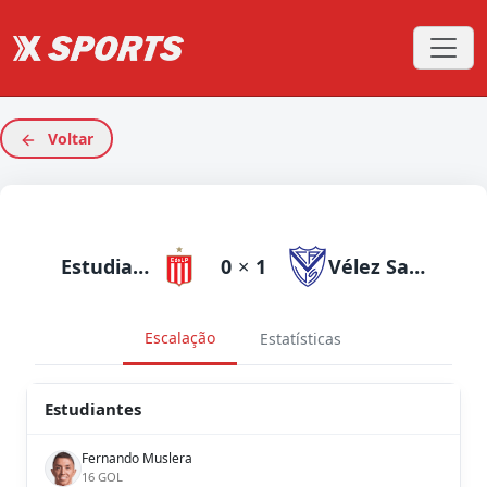
Voltar
Estudiantes
0
×
1
Vélez Sarsfield
Escalação
Estatísticas
Estudiantes
Fernando Muslera
16 GOL