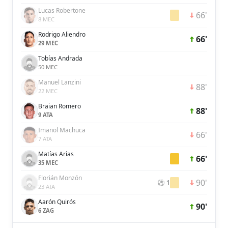
Lucas Robertone
66'
8 MEC
Rodrigo Aliendro
66'
29 MEC
Tobías Andrada
50 MEC
Manuel Lanzini
88'
22 MEC
Braian Romero
88'
9 ATA
Imanol Machuca
66'
7 ATA
Matías Arias
66'
35 MEC
Florián Monzón
90'
⚽ 1
23 ATA
Aarón Quirós
90'
6 ZAG