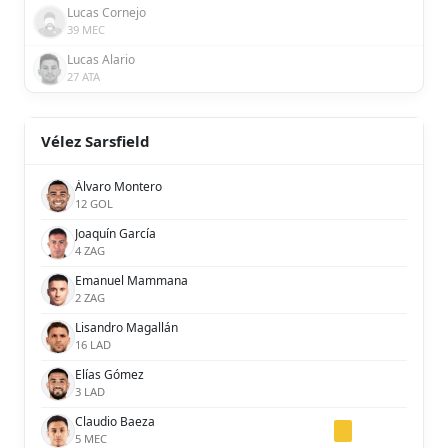
Lucas Cornejo
39 MEC
Lucas Alario
27 ATA
Vélez Sarsfield
Álvaro Montero
12 GOL
Joaquín García
4 ZAG
Emanuel Mammana
2 ZAG
Lisandro Magallán
16 LAD
Elías Gómez
3 LAD
Claudio Baeza
5 MEC