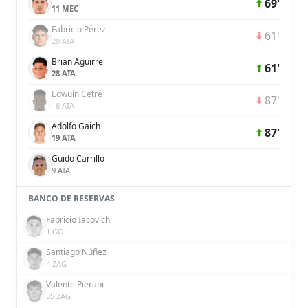
69'
11 MEC
Fabricio Pérez
61'
29 ATA
Brian Aguirre
61'
28 ATA
Edwuin Cetré
87'
18 ATA
Adolfo Gaich
87'
19 ATA
Guido Carrillo
9 ATA
BANCO DE RESERVAS
Fabricio Iacovich
1 GOL
Santiago Núñez
4 ZAG
Valente Pierani
35 ZAG