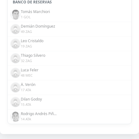
BANCO DE RESERVAS
Tomás Marchiori
1 GOL
Demián Domínguez
49 ZAG
Leo Cristaldo
19 ZAG
Thiago Silvero
32 ZAG
Luca Feler
48 MEC
Á. Verón
17 ATA
Dilan Godoy
15 ATA
Rodrigo Andrés Piñeiro Silva
14 ATA