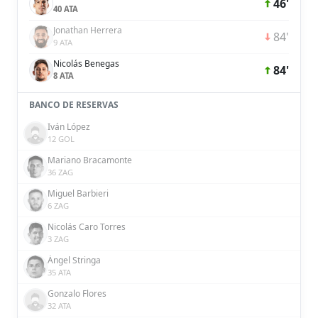
46'
40 ATA
Jonathan Herrera
84'
9 ATA
Nicolás Benegas
84'
8 ATA
BANCO DE RESERVAS
Iván López
12 GOL
Mariano Bracamonte
36 ZAG
Miguel Barbieri
6 ZAG
Nicolás Caro Torres
3 ZAG
Ángel Stringa
35 ATA
Gonzalo Flores
32 ATA