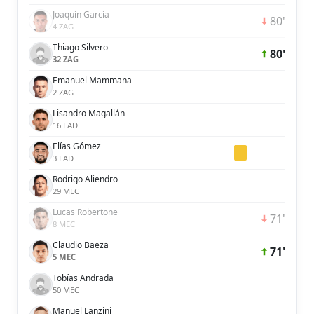
Joaquín García
80'
4 ZAG
Thiago Silvero
80'
32 ZAG
Emanuel Mammana
2 ZAG
Lisandro Magallán
16 LAD
Elías Gómez
3 LAD
Rodrigo Aliendro
29 MEC
Lucas Robertone
71'
8 MEC
Claudio Baeza
71'
5 MEC
Tobías Andrada
50 MEC
Manuel Lanzini