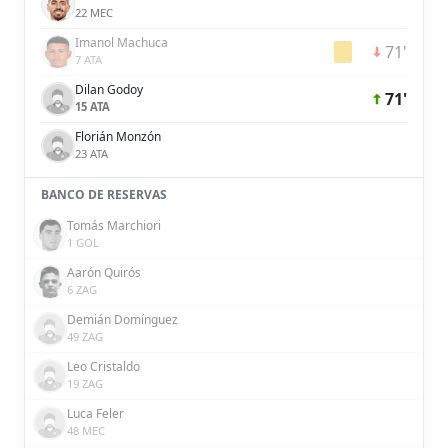
22 MEC
Imanol Machuca
71'
7 ATA
Dilan Godoy
71'
15 ATA
Florián Monzón
23 ATA
BANCO DE RESERVAS
Tomás Marchiori
1 GOL
Aarón Quirós
6 ZAG
Demián Domínguez
49 ZAG
Leo Cristaldo
19 ZAG
Luca Feler
48 MEC