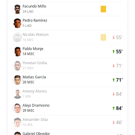
Facundo Miño
24 LAD
Pedro Ramírez
5 LAD
Nicolás Watson
55'
16 MEC
Pablo Monje
55'
14 MEC
Yonatan Goitía
71'
27 MEC
Matías García
71'
20 MEC
Antony Alonso
84'
7 ATA
Alejo Dramisino
84'
29 MEC
Alexander Díaz
46'
10 ATA
Gabriel Obredor