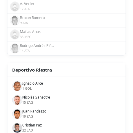
Á. Verón
17 ATA
Braian Romero
9 ATA
Matías Arias
35 MEC
Rodrigo Andrés Piñeiro Silva
14 ATA
Deportivo Riestra
Ignacio Arce
1 GOL
Nicolás Sansotre
15 ZAG
Juan Randazzo
19 ZAG
Cristian Paz
22 LAD