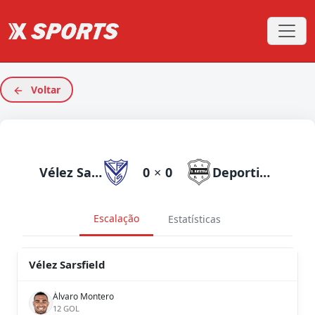
Voltar
Vélez Sarsfield
0
×
0
Deportivo Riestra
Escalação
Estatísticas
Vélez Sarsfield
Álvaro Montero
12 GOL