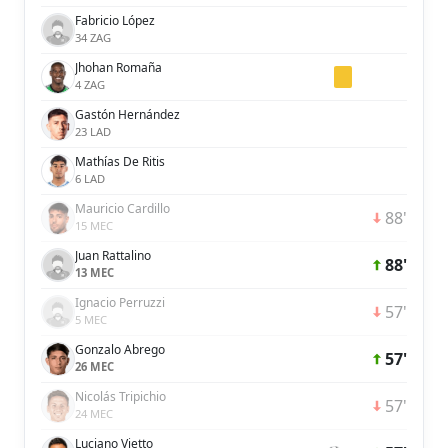
Fabricio López
34 ZAG
Jhohan Romaña
4 ZAG
Gastón Hernández
23 LAD
Mathías De Ritis
6 LAD
Mauricio Cardillo
88'
15 MEC
Juan Rattalino
88'
13 MEC
Ignacio Perruzzi
57'
5 MEC
Gonzalo Abrego
57'
26 MEC
Nicolás Tripichio
57'
24 MEC
Luciano Vietto