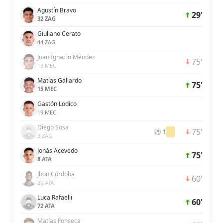
Agustín Bravo
29'
32 ZAG
Giuliano Cerato
44 ZAG
Juan Ignacio Méndez
75'
13 MEC
Matías Gallardo
75'
15 MEC
Gastón Lodico
19 MEC
Diego Sosa
75'
⚽ 1
3 ZAG
Jonás Acevedo
75'
8 ATA
Jhon Córdoba
60'
20 ATA
Luca Rafaelli
60'
72 ATA
Matías Fonseca