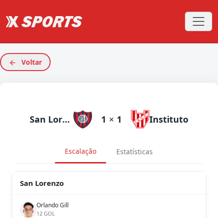
Voltar
San Lorenzo
1
×
1
Instituto
Escalação
Estatísticas
San Lorenzo
Orlando Gill
12 GOL