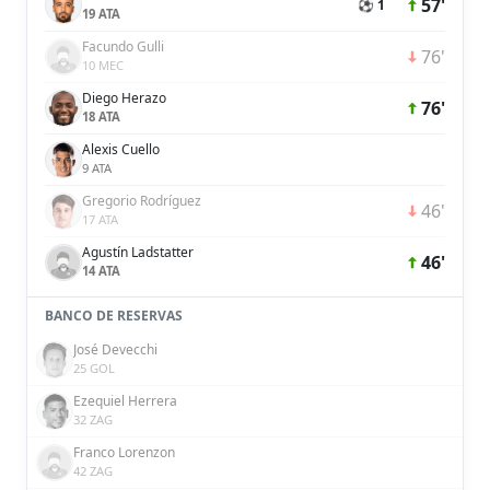
57'
⚽ 1
19 ATA
Facundo Gulli
76'
10 MEC
Diego Herazo
76'
18 ATA
Alexis Cuello
9 ATA
Gregorio Rodríguez
46'
17 ATA
Agustín Ladstatter
46'
14 ATA
BANCO DE RESERVAS
José Devecchi
25 GOL
Ezequiel Herrera
32 ZAG
Franco Lorenzon
42 ZAG