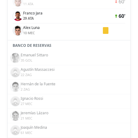
60'
11 ATA
Franco Jara
60'
29 ATA
Alex Luna
10 MEC
BANCO DE RESERVAS
Emanuel Sittaro
35 GOL
Agustín Massaccesi
22 ZAG
Hernán de la Fuente
2 ZAG
Ignacio Rossi
27 MEC
Jeremías Lázaro
21 MEC
Joaquín Medina
61 MEC