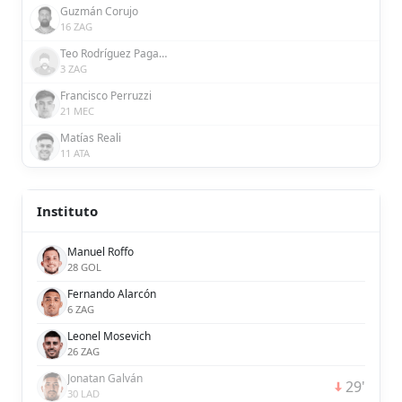
Guzmán Corujo
16 ZAG
Teo Rodríguez Pagano
3 ZAG
Francisco Perruzzi
21 MEC
Matías Reali
11 ATA
Instituto
Manuel Roffo
28 GOL
Fernando Alarcón
6 ZAG
Leonel Mosevich
26 ZAG
Jonatan Galván
29'
30 LAD