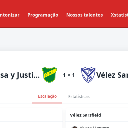
ntonizar
Programação
Nossos talentos
Xstatis
Defensa y Justicia
Vélez Sa
1
×
1
Escalação
Estatísticas
Vélez Sarsfield
Álvaro Montero