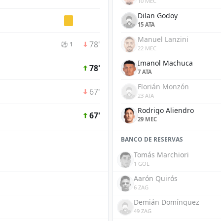
10 MEC
Dilan Godoy
15 ATA
Manuel Lanzini
78'
⚽ 1
22 MEC
Imanol Machuca
78'
7 ATA
Florián Monzón
67'
23 ATA
Rodrigo Aliendro
67'
29 MEC
BANCO DE RESERVAS
Tomás Marchiori
1 GOL
Aarón Quirós
6 ZAG
Demián Domínguez
49 ZAG