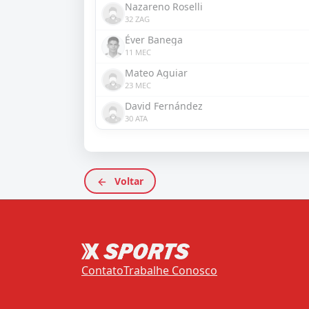
Nazareno Roselli
32 ZAG
Éver Banega
11 MEC
Mateo Aguiar
23 MEC
David Fernández
30 ATA
Voltar
Contato
Trabalhe Conosco