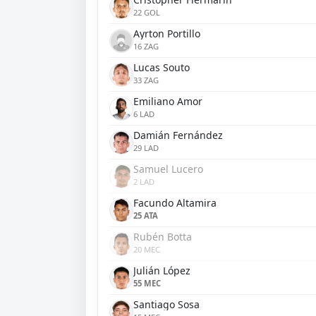
22 GOL
Ayrton Portillo
16 ZAG
Lucas Souto
33 ZAG
Emiliano Amor
6 LAD
Damián Fernández
29 LAD
Samuel Lucero
2 LAD
Facundo Altamira
25 ATA
Rubén Botta
20 MEC
Julián López
55 MEC
Santiago Sosa