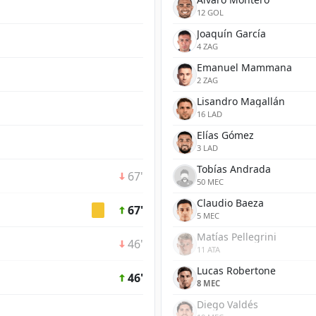
12 GOL
Joaquín García
4 ZAG
Emanuel Mammana
2 ZAG
Lisandro Magallán
16 LAD
Elías Gómez
3 LAD
Tobías Andrada
67'
50 MEC
Claudio Baeza
67'
5 MEC
Matías Pellegrini
46'
11 ATA
Lucas Robertone
46'
8 MEC
Diego Valdés