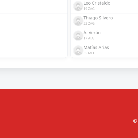
Leo Cristaldo
19 ZAG
Thiago Silvero
32 ZAG
Á. Verón
17 ATA
Matías Arias
35 MEC
© 