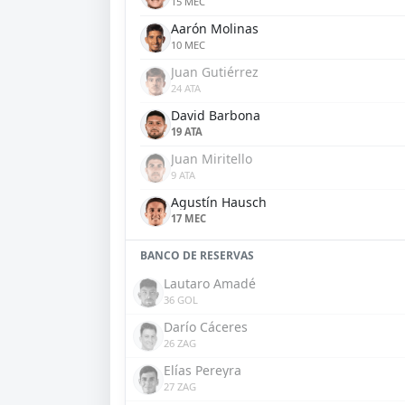
15 MEC
Aarón Molinas
10 MEC
Juan Gutiérrez
24 ATA
David Barbona
19 ATA
Juan Miritello
9 ATA
Agustín Hausch
17 MEC
BANCO DE RESERVAS
Lautaro Amadé
36 GOL
Darío Cáceres
26 ZAG
Elías Pereyra
27 ZAG