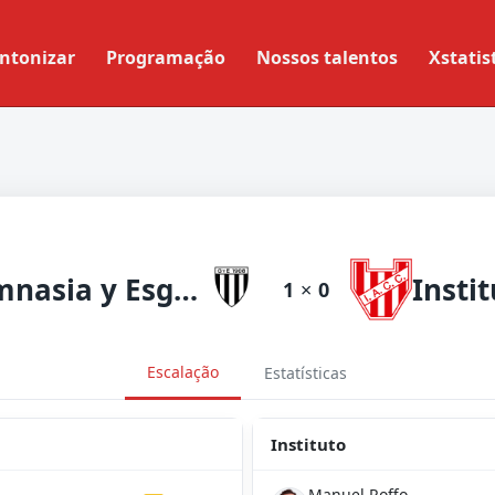
ntonizar
Programação
Nossos talentos
Xstatis
Gimnasia y Esgrima Mendoza
Insti
1
×
0
Escalação
Estatísticas
Instituto
Manuel Roffo