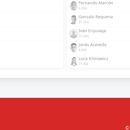
Fernando Alarcón
6 ZAG
Gonzalo Requena
31 ZAG
Iván Erquiaga
33 ZAG
Jonás Acevedo
8 ATA
Luca Klimowicz
77 ATA
© 