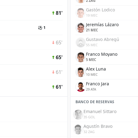
2 ZAG
Gastón Lodico
81'
19 MEC
Jeremías Lázaro
⚽ 1
21 MEC
Gustavo Abregú
65'
55 MEC
Franco Moyano
65'
5 MEC
Alex Luna
61'
10 MEC
Franco Jara
61'
29 ATA
BANCO DE RESERVAS
Emanuel Sittaro
35 GOL
Agustín Bravo
32 ZAG