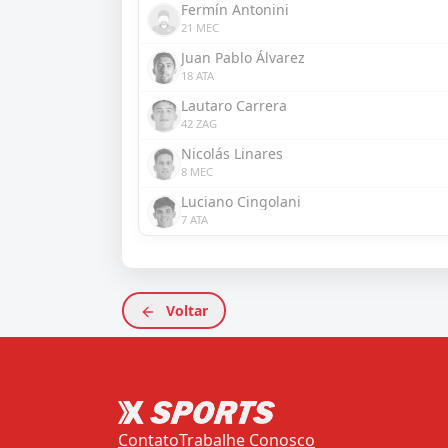
Fermín Antonini
21 MEC
Juan Pablo Álvarez
18 ATA
Lautaro Carrera
42 ZAG
Nicolás Linares
8 MEC
Luciano Cingolani
7 ATA
Voltar
Contato
Trabalhe Conosco