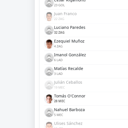
23 GOL
Juan Franco
22 ZAG
Luciano Paredes
32 ZAG
Ezequiel Muñoz
4 ZAG
Imanol González
6 LAD
Matías Recalde
3 LAD
Julián Ceballos
19 MEC
Tomás O'Connor
28 MEC
Nahuel Barboza
5 MEC
Ulises Sánchez