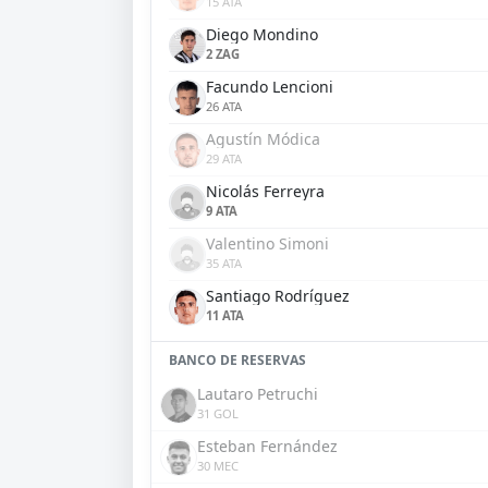
15 ATA
Diego Mondino
2 ZAG
Facundo Lencioni
26 ATA
Agustín Módica
29 ATA
Nicolás Ferreyra
9 ATA
Valentino Simoni
35 ATA
Santiago Rodríguez
11 ATA
BANCO DE RESERVAS
Lautaro Petruchi
31 GOL
Esteban Fernández
30 MEC