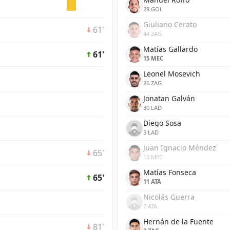
28 GOL
Giuliano Cerato
61'
44 ZAG
Matías Gallardo
61'
15 MEC
Leonel Mosevich
26 ZAG
Jonatan Galván
30 LAD
Diego Sosa
3 LAD
Juan Ignacio Méndez
65'
13 MEC
Matías Fonseca
65'
11 ATA
Nicolás Guerra
7 ATA
Hernán de la Fuente
81'