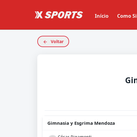
Início
Como Si
Voltar
Gimnasia y Esgrima Mendoza
César Rigamonti