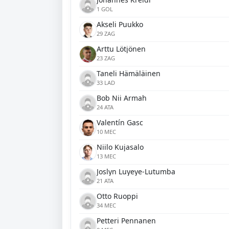
1 GOL
Akseli Puukko
29 ZAG
Arttu Lötjönen
23 ZAG
Taneli Hämäläinen
33 LAD
Bob Nii Armah
24 ATA
Valentín Gasc
10 MEC
Niilo Kujasalo
13 MEC
Joslyn Luyeye-Lutumba
21 ATA
Otto Ruoppi
34 MEC
Petteri Pennanen