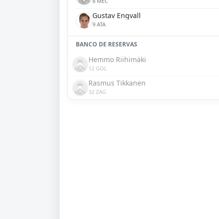
8 MEC
Gustav Engvall
9 ATA
BANCO DE RESERVAS
Hemmo Riihimäki
12 GOL
Rasmus Tikkanen
32 ZAG