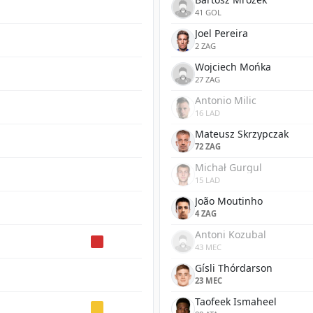
41 GOL
Joel Pereira
2 ZAG
Wojciech Mońka
27 ZAG
Antonio Milic
16 LAD
Mateusz Skrzypczak
72 ZAG
Michał Gurgul
15 LAD
João Moutinho
4 ZAG
Antoni Kozubal
43 MEC
Gísli Thórdarson
23 MEC
Taofeek Ismaheel