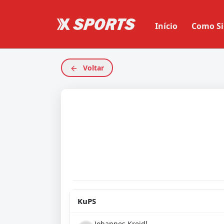
Início
Como Si
Voltar
KuPS
Johannes Kreidl