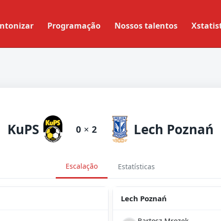
ntonizar
Programação
Nossos talentos
Xstatis
KuPS
Lech Poznań
0
×
2
Escalação
Estatísticas
Lech Poznań
Bartosz Mrozek