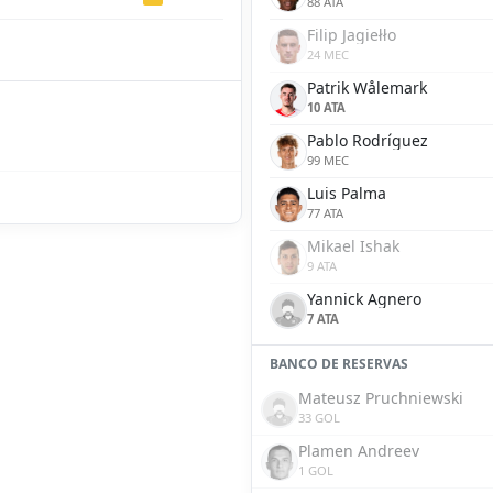
88 ATA
Filip Jagiełło
24 MEC
Patrik Wålemark
10 ATA
Pablo Rodríguez
99 MEC
Luis Palma
77 ATA
Mikael Ishak
9 ATA
Yannick Agnero
7 ATA
BANCO DE RESERVAS
Mateusz Pruchniewski
33 GOL
Plamen Andreev
1 GOL