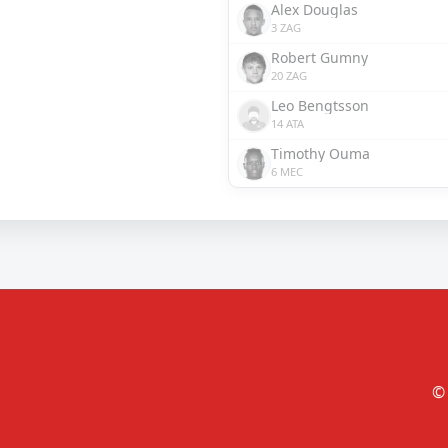
Alex Douglas
3 ZAG
Robert Gumny
20 ZAG
Leo Bengtsson
14 ATA
Timothy Ouma
6 MEC
© 