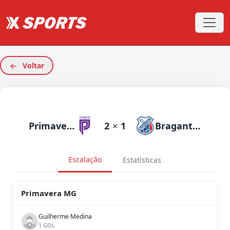
Voltar
Primavera MG
2
×
1
Bragantino PA
Escalação
Estatísticas
Primavera MG
Guilherme Medina
1 GOL