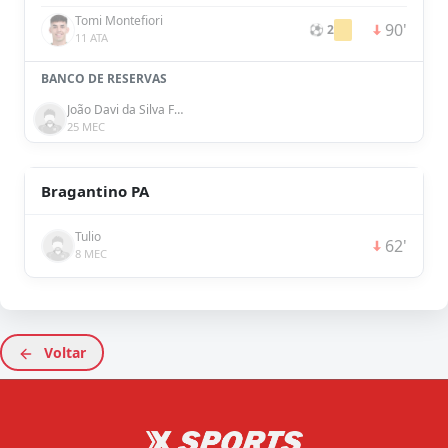
Tomi Montefiori
90'
⚽ 2
11 ATA
BANCO DE RESERVAS
João Davi da Silva Ferreira Carvalho
25 MEC
Bragantino PA
Tulio
62'
8 MEC
Voltar