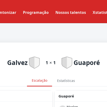
ntonizar
Programação
Nossos talentos
Xstatis
Galvez
Guaporé
1
×
1
Escalação
Estatísticas
Guaporé
Marlon