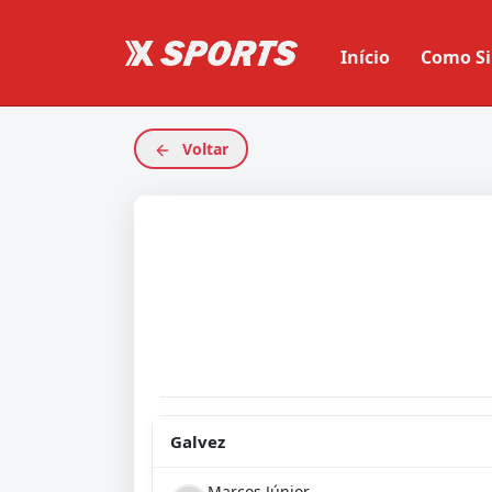
Início
Como Si
Voltar
Galvez
Marcos Júnior