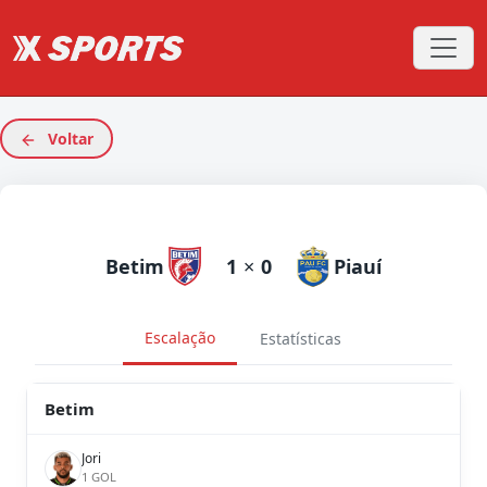
Voltar
Betim
1
×
0
Piauí
Escalação
Estatísticas
Betim
Jori
1 GOL