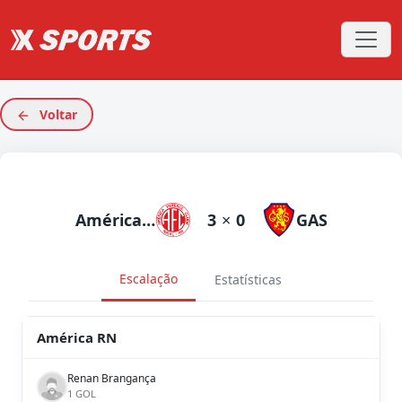
Voltar
América RN
3
×
0
GAS
Escalação
Estatísticas
América RN
Renan Brangança
1 GOL