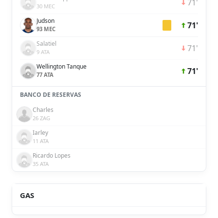
71'
30 MEC
Judson
71'
93 MEC
Salatiel
71'
9 ATA
Wellington Tanque
71'
77 ATA
BANCO DE RESERVAS
Charles
26 ZAG
Iarley
11 ATA
Ricardo Lopes
35 ATA
GAS