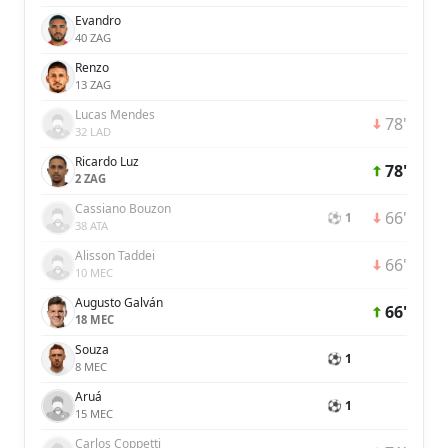
Evandro
40 ZAG
Renzo
13 ZAG
Lucas Mendes
78'
32 LAD
Ricardo Luz
78'
2 ZAG
Cassiano Bouzon
66'
⚽ 1
38 ATA
Alisson Taddei
66'
10 MEC
Augusto Galván
66'
18 MEC
Souza
⚽ 1
8 MEC
Aruá
⚽ 1
15 MEC
Carlos Coppetti