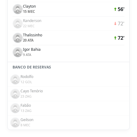
Clayton
56'
15 MEC
Randerson
72'
22 MEC
Thalissinho
72'
20 ATA
Igor Bahia
9 ATA
BANCO DE RESERVAS
Rodolfo
12 GOL
Cayo Tenório
23 ZAG
Fabão
13 ZAG
Geilson
8 MEC