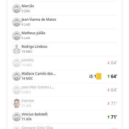
Marcão
3 ZAG
Jean Vianna de Matos
4 LAD
Matheus Julião
6 LAD
Rodrigo Lindoso
19 MEC
Juninho
64'
10 MEC
Wallace Camilo dos Santos Leandro
64'
⚽ 1
14 MEC
Joao Vitor Gomes Lucio da Silva
64'
8 MEC
Everton
71'
21 ATA
Vinicius Balotelli
71'
11 ATA
Geovane Diniz Silva