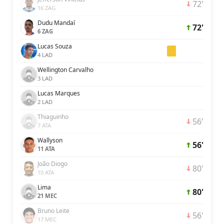
72'
16 ZAG
Dudu Mandaí
72'
6 ZAG
Lucas Souza
4 LAD
Wellington Carvalho
3 LAD
Lucas Marques
2 LAD
Thiaguinho
56'
7 ATA
Wallyson
56'
11 ATA
João Diogo
80'
10 ATA
Lima
80'
21 MEC
Bruno Leite
56'
17 MEC