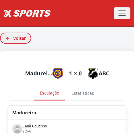
Voltar
Madureira
1
×
0
ABC
Escalação
Estatísticas
Madureira
Cauã Coutinho
2 ZAG