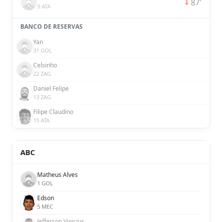
87'
9 ATA
BANCO DE RESERVAS
Yan
31 GOL
Celsinho
22 ZAG
Daniel Felipe
13 ZAG
Filipe Claudino
15 ATA
ABC
Matheus Alves
1 GOL
Edson
5 MEC
Jefferson Vinicius