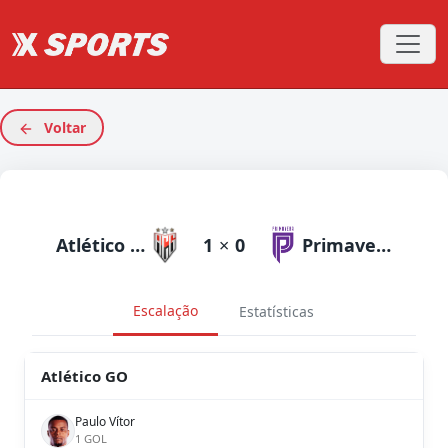
Voltar
Atlético GO
1
×
0
Primavera MG
Escalação
Estatísticas
Atlético GO
Paulo Vítor
1 GOL