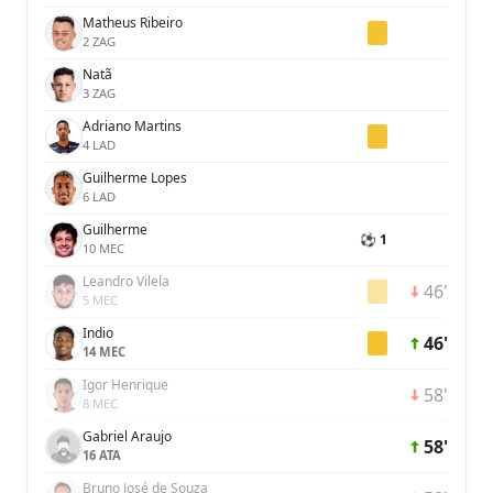
Matheus Ribeiro
2 ZAG
Natã
3 ZAG
Adriano Martins
4 LAD
Guilherme Lopes
6 LAD
Guilherme
⚽ 1
10 MEC
Leandro Vilela
46'
5 MEC
Indio
46'
14 MEC
Igor Henrique
58'
8 MEC
Gabriel Araujo
58'
16 ATA
Bruno José de Souza