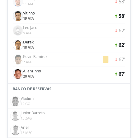
58'
11 ATA
Vitinho
58'
19 ATA
Léo Jacó
62'
9 ATA
Derek
62'
18 ATA
Kevin Ramírez
67'
7 ATA
Allanzinho
67'
20 ATA
BANCO DE RESERVAS
Vladimir
12 GOL
Junior Barreto
13 ZAG
Ariel
15 MEC