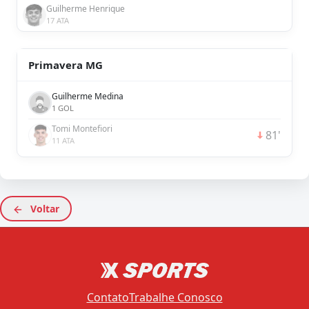
Guilherme Henrique
17 ATA
Primavera MG
Guilherme Medina
1 GOL
Tomi Montefiori
81'
11 ATA
Voltar
Contato
Trabalhe Conosco