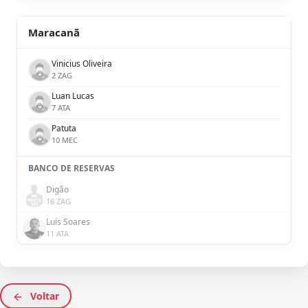
Maracanã
Vinicius Oliveira
2 ZAG
Luan Lucas
7 ATA
Patuta
10 MEC
BANCO DE RESERVAS
Digão
16 ZAG
Luís Soares
11 ATA
Voltar