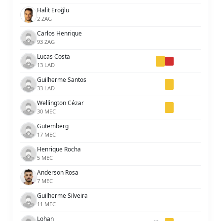
Halit Eroğlu
2 ZAG
Carlos Henrique
93 ZAG
Lucas Costa
13 LAD
Guilherme Santos
33 LAD
Wellington Cézar
30 MEC
Gutemberg
17 MEC
Henrique Rocha
5 MEC
Anderson Rosa
7 MEC
Guilherme Silveira
11 MEC
Lohan