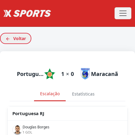
Voltar
Portuguesa RJ
1
×
0
Maracanã
Escalação
Estatísticas
Portuguesa RJ
Douglas Borges
1 GOL